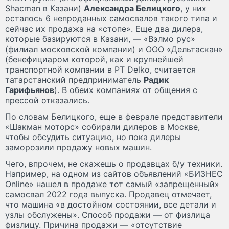
Shacman в Казани)
Александра Белицкого
, у них
осталось 6 непроданных самосвалов такого типа и
сейчас их продажа на «стопе». Еще два дилера,
которые базируются в Казани, — «Вэлмо рус»
(филиал московской компании) и ООО «Дельтаскан»
(бенефициаром которой, как и крупнейшей
транспортной компании в РТ Delko, считается
татарстанский предприниматель
Радик
Гарифьянов
). В обеих компаниях от общения с
прессой отказались.
По словам Белицкого, еще в феврале представители
«Шакман моторс» собирали дилеров в Москве,
чтобы обсудить ситуацию, но пока дилеры
заморозили продажу новых машин.
Чего, впрочем, не скажешь о продавцах б/у техники.
Например, на одном из сайтов объявлений «БИЗНЕС
Online» нашел в продаже тот самый «запрещенный»
самосвал 2022 года выпуска. Продавец отмечает,
что машина «в достойном состоянии, все детали и
узлы обслужены». Способ продажи — от физлица
физлицу. Причина продажи — «отсутствие