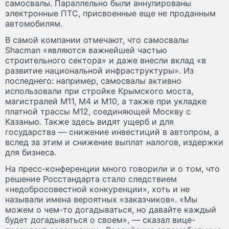
самосвалы. Параллельно были аннулированы
электронные ПТС, присвоенные еще не проданным
автомобилям.
В самой компании отмечают, что самосвалы
Shacman «являются важнейшей частью
строительного сектора» и даже внесли вклад «в
развитие национальной инфраструктуры». Из
последнего: например, самосвалы активно
использовали при стройке Крымского моста,
магистралей М11, М4 и М10, а также при укладке
платной трассы М12, соединяющей Москву с
Казанью. Также здесь видят ущерб и для
государства — снижение инвестиций в автопром, а
вслед за этим и снижение выплат налогов, издержки
для бизнеса.
На пресс-конференции много говорили и о том, что
решение Росстандарта стало следствием
«недобросовестной конкуренции», хоть и не
называли имена вероятных «заказчиков». «Мы
можем о чем-то догадываться, но давайте каждый
будет догадываться о своем», — сказал вице-