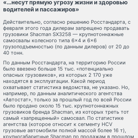
«…несут прямую угрозу жизни и здоровью
водителей и пассажиров»
Действительно, согласно решению Росстандарта, с
февраля этого года дилерам запрещено продавать
грузовики Shacman SX3258 — крупнотоннажные
самосвалы колесного типа 6×4 и 6×6
грузоподъемностью (по данным дилеров) от 20 до
40 тонн.
По данным Росстандарта, на территорию России
было ввезено больше 15 тыс. «потенциально
опасных грузовиков», из которых 2 170 уже
находятся в эксплуатации. Какой период
охватывает статистика ведомства, не указано. Но,
например, по данным аналитического агентства
«Автостат», только за прошлый год по всей России
было продано около 15 тыс. крупнотоннажных
грузовиков бренда Shacman, из которых треть тот
самый «запрещенный» самосвал. По статистике
агентства (которое относит к сегменту HCV
грузовые автомобили полной массой более 16 т),
крупногабаритные Shacman по продажам в прошлом