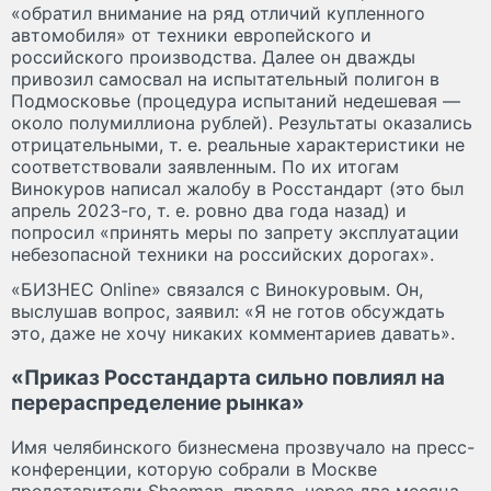
«обратил внимание на ряд отличий купленного
автомобиля» от техники европейского и
российского производства. Далее он дважды
привозил самосвал на испытательный полигон в
Подмосковье (процедура испытаний недешевая —
около полумиллиона рублей). Результаты оказались
отрицательными, т. е. реальные характеристики не
соответствовали заявленным. По их итогам
Винокуров написал жалобу в Росстандарт (это был
апрель 2023-го, т. е. ровно два года назад) и
попросил «принять меры по запрету эксплуатации
небезопасной техники на российских дорогах».
«БИЗНЕС Online» связался с Винокуровым. Он,
выслушав вопрос, заявил: «Я не готов обсуждать
это, даже не хочу никаких комментариев давать».
«Приказ Росстандарта сильно повлиял на
перераспределение рынка»
Имя челябинского бизнесмена прозвучало на пресс-
конференции, которую собрали в Москве
представители Shacman, правда, через два месяца