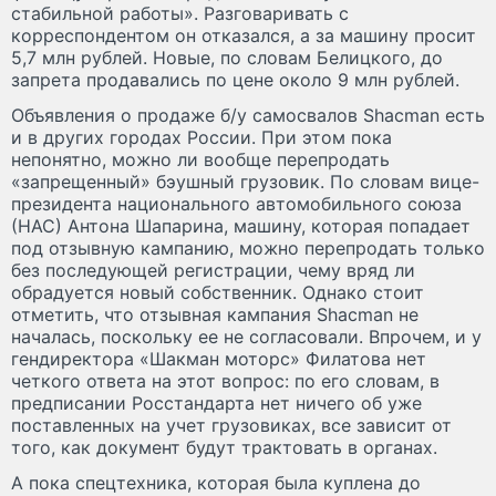
стабильной работы». Разговаривать с
корреспондентом он отказался, а за машину просит
5,7 млн рублей. Новые, по словам Белицкого, до
запрета продавались по цене около 9 млн рублей.
Объявления о продаже б/у самосвалов Shacman есть
и в других городах России. При этом пока
непонятно, можно ли вообще перепродать
«запрещенный» бэушный грузовик. По словам вице-
президента национального автомобильного союза
(НАС) Антона Шапарина, машину, которая попадает
под отзывную кампанию, можно перепродать только
без последующей регистрации, чему вряд ли
обрадуется новый собственник. Однако стоит
отметить, что отзывная кампания Shacman не
началась, поскольку ее не согласовали. Впрочем, и у
гендиректора «Шакман моторс» Филатова нет
четкого ответа на этот вопрос: по его словам, в
предписании Росстандарта нет ничего об уже
поставленных на учет грузовиках, все зависит от
того, как документ будут трактовать в органах.
А пока спецтехника, которая была куплена до