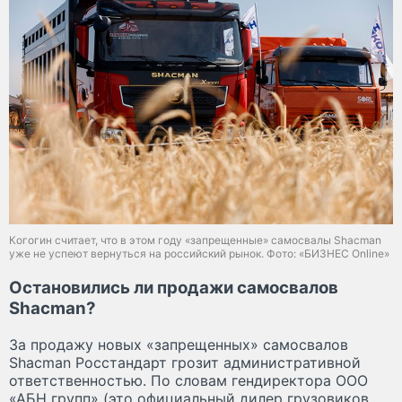
Когогин считает, что в этом году «запрещенные» самосвалы Shacman
уже не успеют вернуться на российский рынок. Фото: «БИЗНЕС Online»
Остановились ли продажи самосвалов
Shacman?
За продажу новых «запрещенных» самосвалов
Shacman Росстандарт грозит административной
ответственностью. По словам гендиректора ООО
«АБН групп» (это официальный дилер грузовиков