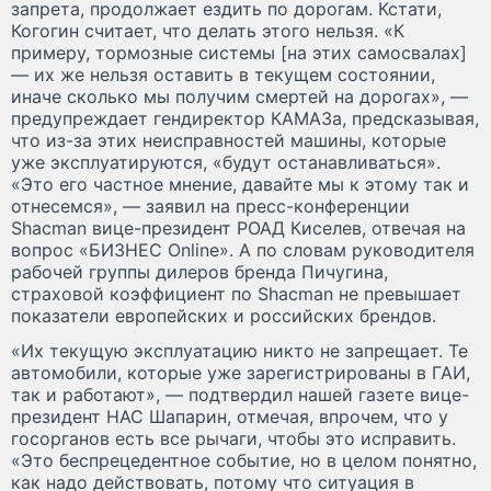
запрета, продолжает ездить по дорогам. Кстати,
Когогин считает, что делать этого нельзя. «К
примеру, тормозные системы [на этих самосвалах]
— их же нельзя оставить в текущем состоянии,
иначе сколько мы получим смертей на дорогах», —
предупреждает гендиректор КАМАЗа, предсказывая,
что из-за этих неисправностей машины, которые
уже эксплуатируются, «будут останавливаться».
«Это его частное мнение, давайте мы к этому так и
отнесемся», — заявил на пресс-конференции
Shacman вице-президент РОАД Киселев, отвечая на
вопрос «БИЗНЕС Online». А по словам руководителя
рабочей группы дилеров бренда Пичугина,
страховой коэффициент по Shacman не превышает
показатели европейских и российских брендов.
«Их текущую эксплуатацию никто не запрещает. Те
автомобили, которые уже зарегистрированы в ГАИ,
так и работают», — подтвердил нашей газете вице-
президент НАС Шапарин, отмечая, впрочем, что у
госорганов есть все рычаги, чтобы это исправить.
«Это беспрецедентное событие, но в целом понятно,
как надо действовать, потому что ситуация в