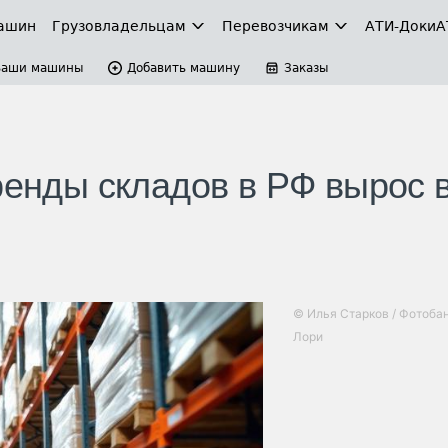
ашин
Грузовладельцам
Перевозчикам
АТИ-Доки
А
Ваши машины
Добавить машину
Заказы
ренды складов в РФ вырос 
© Илья Старков / Фотоба
Лори