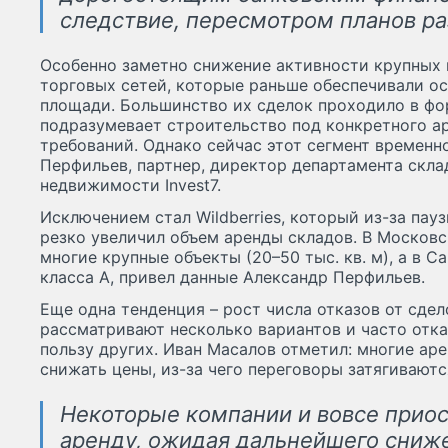
следствие, пересмотром планов ра
Особенно заметно снижение активности крупных 
торговых сетей, которые раньше обеспечивали ос
площади. Большинство их сделок проходило в форм
подразумевает строительство под конкретного ар
требований. Однако сейчас этот сегмент временн
Перфильев, партнер, директор департамента скл
недвижимости Invest7.
Исключением стал Wildberries, который из-за пау
резко увеличил объем аренды складов. В Московс
многие крупные объекты (20–50 тыс. кв. м), а в Са
класса А, привел данные Александр Перфильев.
Еще одна тенденция – рост числа отказов от сдел
рассматривают несколько вариантов и часто отк
пользу других. Иван Масалов отметил: многие ар
снижать цены, из-за чего переговоры затягиваются
Некоторые компании и вовсе прио
аренду, ожидая дальнейшего сниже