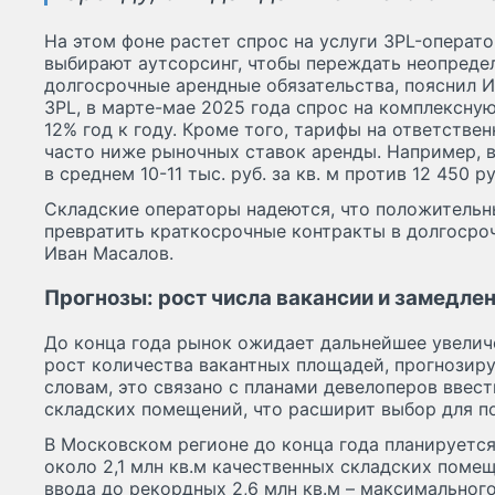
На этом фоне растет спрос на услуги 3PL-операт
выбирают аутсорсинг, чтобы переждать неопредел
долгосрочные арендные обязательства, пояснил 
3PL, в марте-мае 2025 года спрос на комплексну
12% год к году. Кроме того, тарифы на ответстве
часто ниже рыночных ставок аренды. Например, в
в среднем 10-11 тыс. руб. за кв. м против 12 450 ру
Складские операторы надеются, что положительн
превратить краткосрочные контракты в долгосро
Иван Масалов.
Прогнозы: рост числа вакансии и замедле
До конца года рынок ожидает дальнейшее увелич
рост количества вакантных площадей, прогнозиру
словам, это связано с планами девелоперов ввес
складских помещений, что расширит выбор для п
В Московском регионе до конца года планируетс
около 2,1 млн кв.м качественных складских поме
ввода до рекордных 2,6 млн кв.м – максимального