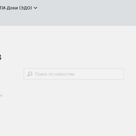
ТИ-Доки (ЭДО)
в
нк