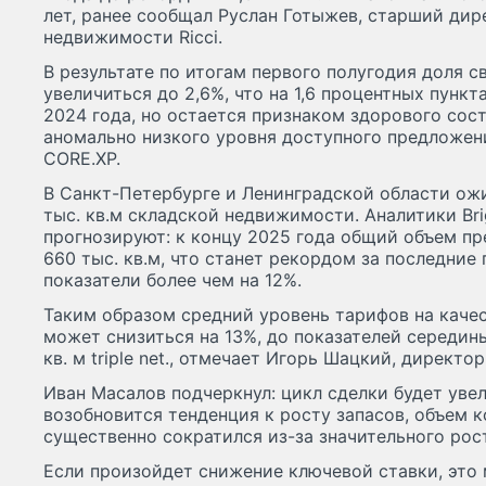
лет, ранее сообщал Руслан Готыжев, старший дир
недвижимости Ricci.
В результате по итогам первого полугодия доля
увеличиться до 2,6%, что на 1,6 процентных пунк
2024 года, но остается признаком здорового сос
аномально низкого уровня доступного предложен
CORE.XP.
В Санкт-Петербурге и Ленинградской области ожи
тыс. кв.м складской недвижимости. Аналитики Brigh
прогнозируют: к концу 2025 года общий объем пр
660 тыс. кв.м, что станет рекордом за последние
показатели более чем на 12%.
Таким образом средний уровень тарифов на каче
может снизиться на 13%, до показателей середины
кв. м triple net., отмечает Игорь Шацкий, директ
Иван Масалов подчеркнул: цикл сделки будет увел
возобновится тенденция к росту запасов, объем 
существенно сократился из-за значительного рост
Если произойдет снижение ключевой ставки, это