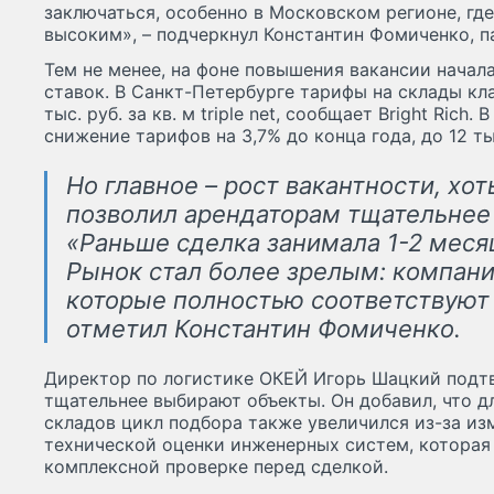
заключаться, особенно в Московском регионе, гд
высоким», – подчеркнул Константин Фомиченко, п
Тем не менее, на фоне повышения вакансии начал
ставок. В Санкт-Петербурге тарифы на склады кла
тыс. руб. за кв. м triple net, сообщает Bright Rich
снижение тарифов на 3,7% до конца года, до 12 тыс
Но главное – рост вакантности, хот
позволил арендаторам тщательнее
«Раньше сделка занимала 1-2 месяц
Рынок стал более зрелым: компан
которые полностью соответствуют 
отметил Константин Фомиченко.
Директор по логистике ОКЕЙ Игорь Шацкий подтв
тщательнее выбирают объекты. Он добавил, что 
складов цикл подбора также увеличился из-за из
технической оценки инженерных систем, которая 
комплексной проверке перед сделкой.