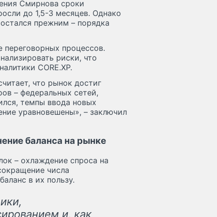
ения Смирнова сроки
росли до 1,5-3 месяцев. Однако
 остался прежним – порядка
е переговорных процессов.
анализировать риски, что
налитики CORE.XP.
считает, что рынок достиг
ов – федеральных сетей,
ился, темпы ввода новых
ение уравновешены», – заключил
ение баланса на рынке
лок – охлаждение спроса на
 сокращение числа
аланс в их пользу.
ики,
ированием и, как