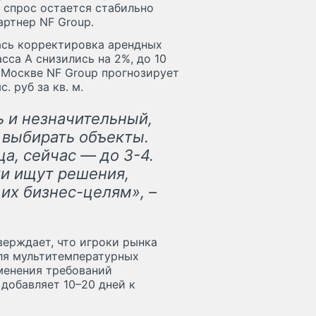
е спрос остается стабильно
артнер NF Group.
ась корректировка арендных
сса А снизились на 2%, до 10
. В Москве NF Group прогнозирует
. руб за кв. м.
ь и незначительный,
 выбирать объекты.
а, сейчас — до 3-4.
ии ищут решения,
их бизнес-целям», –
ерждает, что игроки рынка
для мультитемпературных
менения требований
добавляет 10–20 дней к