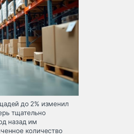
ощадей до 2% изменил
ерь тщательно
од назад им
иченное количество