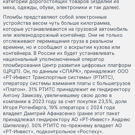
категорий дорогостоящих товаров (изделий из
меха, одежды, обуви, электроники и так далее).
Пломбы представляют собой электронные
устройства весом чуть больше килограмма,
которые устанавливаются на грузовой автомобиль
или железнодорожный контейнер. Они не только
отслеживают перемещения груза в реальном
времени, но и сообщают о вскрытии кузова или
контейнера. В России их будет устанавливать
национальный уполномоченный оператор
пломбирования Центр развития цифровых платформ
(ЦРЦП). Он, по данным «СПАРК», принадлежит ООО
«РТ-Инвест Транспортные системы» (РТИТС),
оператору системы взимания платы с большегрузов
«Платон». 31% РТИТС принадлежит ее гендиректору
Антону Замкову, увеличившему свою долю в
компании в 2023 году за счет покупки 23,5%, доли
Игоря Ротенберга, 19% оператора с 2024 года
владеет Дмитрий Афанасенко (ранее этот пакет
принадлежал гендиректору АО «РТ-Инвест» Андрею
Шипелову). 50% РТИТС по-прежнему владеет АО
«РТ-Инвест», подконтрольное «Ростеху».