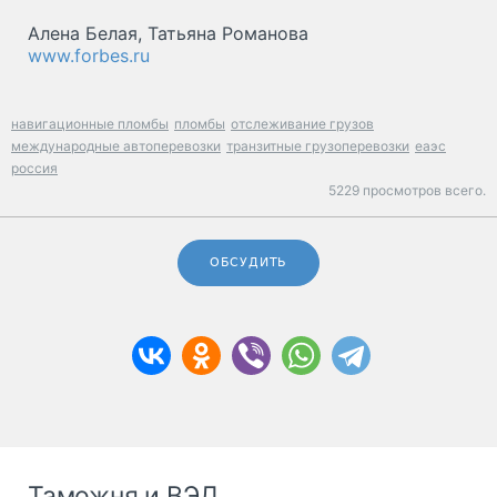
Алена Белая, Татьяна Романова
www.forbes.ru
навигационные пломбы
пломбы
отслеживание грузов
международные автоперевозки
транзитные грузоперевозки
еаэс
россия
5229 просмотров всего.
ОБСУДИТЬ
Таможня и ВЭД