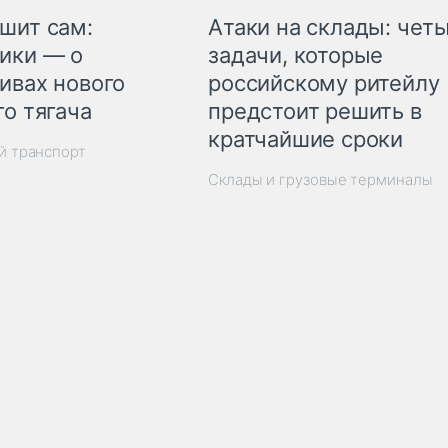
шит сам:
Атаки на склады: чет
ики — о
задачи, которые
ивах нового
российскому ритейлу
го тягача
предстоит решить в
кратчайшие сроки
й транспорт
Склады и грузовые терминалы