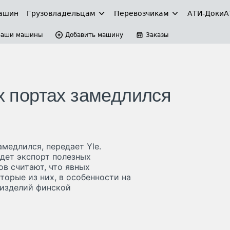
ашин
Грузовладельцам
Перевозчикам
АТИ-Доки
А
Ваши машины
Добавить машину
Заказы
их портах замедлился
амедлился, передает Yle.
дет экспорт полезных
ов считают, что явных
торые из них, в особенности на
 изделий финской