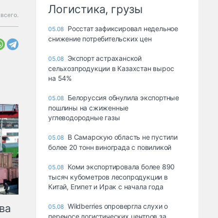
Логистика, грузы
всего.
Росстат зафиксировал недельное
05.08
снижение потребительских цен
Экспорт астраханской
05.08
сельхозпродукции в Казахстан вырос
на 54%
Белоруссия обнулила экспортные
05.08
пошлины на сжиженные
углеводородные газы
В Самарскую область не пустили
05.08
более 20 тонн винограда с повиликой
Коми экспортировала более 890
05.08
тысяч кубометров лесопродукции в
Китай, Египет и Ирак с начала года
ва
Wildberries опровергла слухи о
05.08
переносе логистических центров за