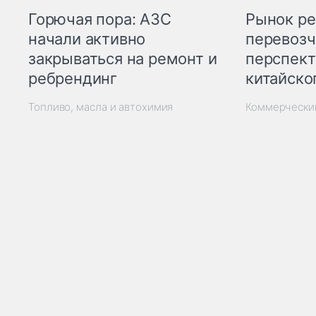
Горючая пора: АЗС
Рынок ре
начали активно
перевозч
закрываться на ремонт и
перспект
ребрендинг
китайско
Топливо, масла и автохимия
Коммерчески