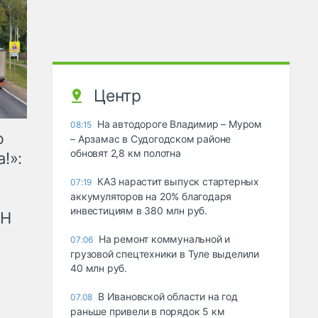
Центр
На автодороге Владимир – Муром
08:15
ю
– Арзамас в Судогодском районе
обновят 2,8 км полотна
!»:
КАЗ нарастит выпуск стартерных
07:19
аккумуляторов на 20% благодаря
инвестициям в 380 млн руб.
рН
На ремонт коммунальной и
07:06
грузовой спецтехники в Туле выделили
40 млн руб.
В Ивановской области на год
07.08
раньше привели в порядок 5 км