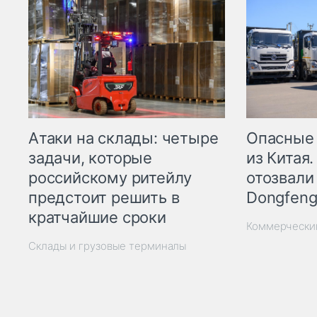
Опасные
Атаки на склады: четыре
из Китая.
задачи, которые
отозвали
российскому ритейлу
Dongfeng
предстоит решить в
кратчайшие сроки
Коммерчески
Склады и грузовые терминалы