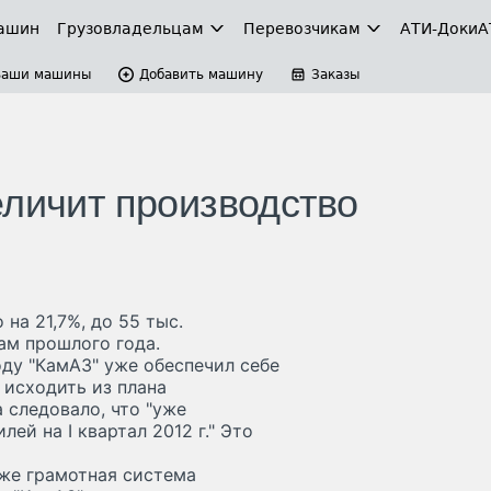
ашин
Грузовладельцам
Перевозчикам
АТИ-Доки
А
Ваши машины
Добавить машину
Заказы
еличит производство
 на 21,7%, до 55 тыс.
ам прошлого года.
оду "КамАЗ" уже обеспечил себе
 исходить из плана
 следовало, что "уже
ей на I квартал 2012 г." Это
кже грамотная система