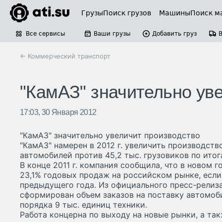
Грузы
Поиск грузов
Машины
Поиск м
Все сервисы
Ваши грузы
Добавить груз
← Коммерческий транспорт
"КамАЗ" значительно ув
17:03, 30 Января 2012
"КамАЗ" значительно увеличит производство
"КамАЗ" намерен в 2012 г. увеличить производство
автомобилей против 45,2 тыс. грузовиков по итог
В конце 2011 г. компания сообщила, что в новом г
23,1% годовых продаж на российском рынке, если
предыдущего года. Из официального пресс-релиза
сформирован объем заказов на поставку автомобил
порядка 9 тыс. единиц техники.
Работа концерна по выходу на новые рынки, а та