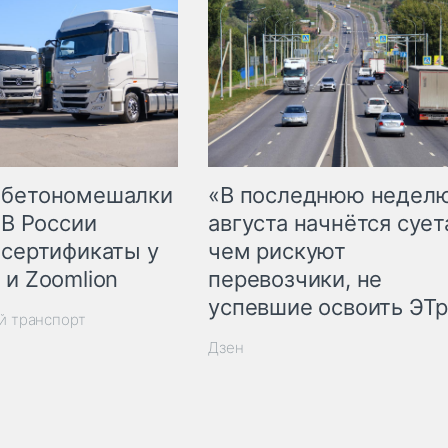
 бетономешалки
«В последнюю недел
 В России
августа начнётся суета
 сертификаты у
чем рискуют
 и Zoomlion
перевозчики, не
успевшие освоить ЭТ
й транспорт
Дзен