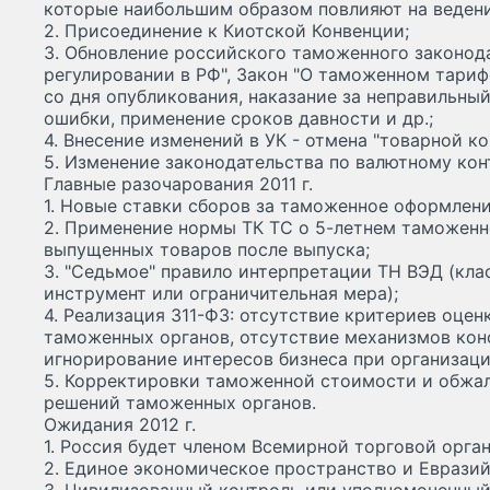
которые наибольшим образом повлияют на ведени
2. Присоединение к Киотской Конвенции;
3. Обновление российского таможенного законод
регулировании в РФ", Закон "О таможенном тарифе
со дня опубликования, наказание за неправильный
ошибки, применение сроков давности и др.;
4. Внесение изменений в УК - отмена "товарной к
5. Изменение законодательства по валютному кон
Главные разочарования 2011 г.
1. Новые ставки сборов за таможенное оформлени
2. Применение нормы ТК ТС о 5-летнем таможенн
выпущенных товаров после выпуска;
3. "Седьмое" правило интерпретации ТН ВЭД (кл
инструмент или ограничительная мера);
4. Реализация 311-ФЗ: отсутствие критериев оце
таможенных органов, отсутствие механизмов кон
игнорирование интересов бизнеса при организац
5. Корректировки таможенной стоимости и обжа
решений таможенных органов.
Ожидания 2012 г.
1. Россия будет членом Всемирной торговой орга
2. Единое экономическое пространство и Еврази