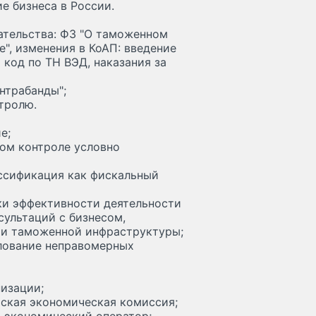
е бизнеса в России.
ательства: ФЗ "О таможенном
", изменения в КоАП: введение
 код по ТН ВЭД, наказания за
онтрабанды";
тролю.
е;
ом контроле условно
ассификация как фискальный
нки эффективности деятельности
сультаций с бизнесом,
ии таможенной инфраструктуры;
лование неправомерных
низации;
йская экономическая комиссия;