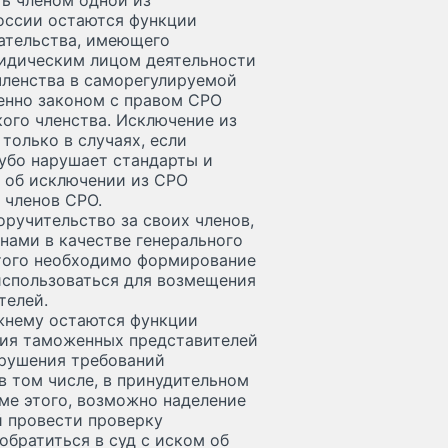
ть членом одной из
оссии остаются функции
ательства, имеющего
идическим лицом деятельности
членства в саморегулируемой
енно законом с правом СРО
ого членства. Исключение из
только в случаях, если
убо нарушает стандарты и
 об исключении из СРО
 членов СРО.
оручительство за своих членов,
нами в качестве генерального
этого необходимо формирование
использоваться для возмещения
телей.
жнему остаются функции
ния таможенных представителей
арушения требований
в том числе, в принудительном
ме этого, возможно наделение
 провести проверку
обратиться в суд с иском об