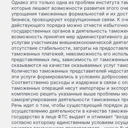
Однако это только одна из проблем института т
которые лишают возможности развития этого оче
упрощения таможенных формальностей и их досту
бизнеса, провоцируют коррупционные связи. К о
действующего порядка можно отнести избыточно
государственных органов в деятельность таможе
возможность принятия мер административного д
услугам участникам внешнеэкономической деятел
отсутствие стабильности, затраты на предоставл
таможенных платежей, невозможность его использ
представляемых лиц, зависимость от таможенных
сказываются на качестве оказываемых услуг там
Количество таможенных представителей недостат
эти услуги формировались в условиях добросове
Соответственно расходы и издержки в связи с оп
таможенных операций несут импортеры и экспор
комплексно решить указанные выше проблемы мо
саморегулирование деятельности таможенных пр
Речь идет о том, чтобы существующий порядок д
осуществлению деятельности в качестве таможен
государство в лице ФТС выдает и отнимает "входн
согласно которому единственным условием осуще