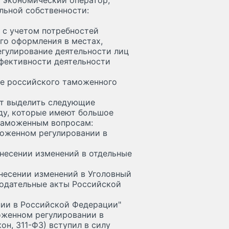
 экономический оператор;
льной собственности:
 с учетом потребностей
го оформления в местах,
егулирование деятельности лиц
ффективности деятельности
ие российского таможенного
ет выделить следующие
оду, которые имеют большое
 таможенным вопросам:
аможенном регулировании в
внесении изменений в отдельные
внесении изменений в Уголовный
нодательные акты Российской
нии в Российской Федерации"
моженном регулировании в
н, 311-ФЗ) вступил в силу