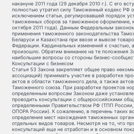
накануне 2011 года (29 декабря 2010 г.). С его вс
полностью утратил силу Таможенный кодекс РФ от
исключением статьи, регулировавшей порядок ус
таможенных сборов за таможенное оформление, к
октября 2011 года). Данным Федеральным законо
применения таможенного законодательства Тамо
Беларуси и Казахстана при ввозе и вывозе товаро
Федерации. Кардинальных изменений к счастью, а
произошло. Обратим внимание на те положения З
наибольшие вопросы со стороны бизнес-сообщес
Консультации с бизнесом
Статья 53 Закона закрепляет общее право неком
ассоциаций) принимать участие в разработке пр
актов в области таможенного дела, а также акто
Таможенного союза. При разработке проектов но
определенным вопросам Законом даже установле
проводить консультации с общероссийскими общ
определенными Правительством РФ (ТПП России,
ОПОРА России). К сожалению, в перечень таких во
определение мест нахождения таможенных орган
отдельных видов товаров. Несмотря на то, что п
консультаций еще не отработан и в основном по