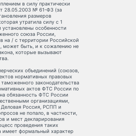
туплением в силу практически
 28.05.2003 № 61-ФЗ (за
тановления размеров
оторая утратила силу с 1
м установлены особенности
женного союза России,
в на / с территории Российской
, может быть, и к сожалению не
акона, которые вызывают
тва.
мерческих объединений (союзов,
оектов нормативных правовых
в таможенного законодательства
рмативных актов ФТС России по
на обязанность ФТС России
ественными организациями,
 Деловая Россия, РСПП и
просов не попало, в частности,
ов и мест декларирования
роцесс проведения таких
ка имеет формальный характер