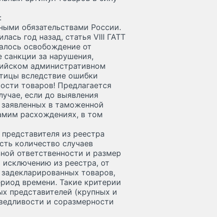
:
дными обязательствами России.
ась год назад, статья VIII ГАТТ
валось освобождение от
 санкции за нарушения,
сийском административном
ртицы вследствие ошибки
ости товаров! Предлагается
лучае, если до выявления
 заявленных в таможенной
амим расхождениях, в том
 представителя из реестра
сть количество случаев
ной ответственности и размер
 исключению из реестра, от
 задекларированных товаров,
риод времени. Такие критерии
ых представителей (крупных и
аведливости и соразмерности