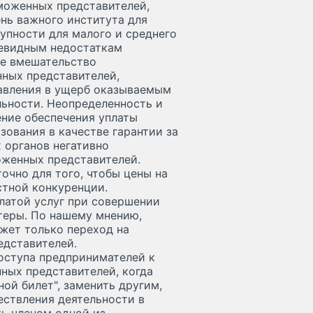
аможенных представителей,
нь важного института для
пности для малого и среднего
чевидным недостаткам
е вмешательство
нных представителей,
авления в ущерб оказываемым
ьности. Неопределенность и
ение обеспечения уплаты
ования в качестве гарантии за
 органов негативно
оженных представителей.
очно для того, чтобы цены на
стной конкуренции.
латой услуг при совершении
теры. По нашему мнению,
жет только переход на
едставителей.
оступа предпринимателей к
ных представителей, когда
ой билет", заменить другим,
ствления деятельности в