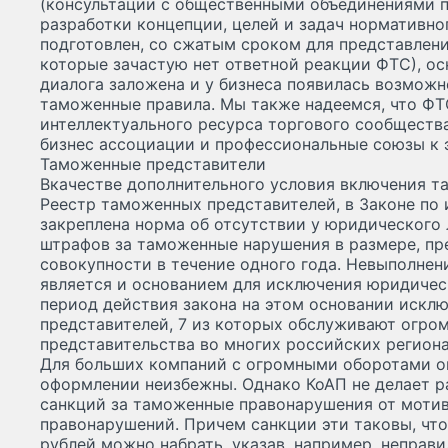
(консультации с общественными объединениями п
разработки концепции, целей и задач нормативног
подготовлен, со сжатым сроком для представлени
которые зачастую нет ответной реакции ФТС), ос
диалога заложена и у бизнеса появилась возможн
таможенные правила. Мы также надеемся, что ФТ
интеллектуального ресурса торгового сообщества
бизнес ассоциации и профессиональные союзы к 
Таможенные представители
Вкачестве дополнительного условия включения т
Реестр таможенных представителей, в Законе по
закреплена норма об отсутствии у юридического
штрафов за таможенные нарушения в размере, пр
совокупности в течение одного года. Невыполнен
является и основанием для исключения юридическ
период действия закона на этом основании искл
представителей, 7 из которых обслуживают огро
представительства во многих российских региона
Для больших компаний с огромными оборотами 
оформлении неизбежны. Однако КоАП не делает р
санкций за таможенные правонарушения от моти
правонарушений. Причем санкции эти таковы, что
рублей можно набрать, указав, например, неправи