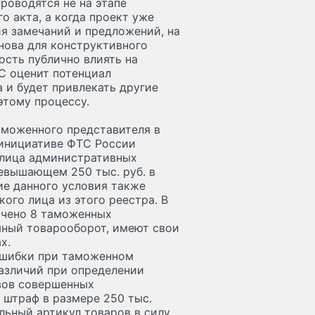
роводятся не на этапе
о акта, а когда проект уже
я замечаний и предложений, на
нова для конструктивного
ость публично влиять на
С оценит потенциал
 и будет привлекать другие
этому процессу.
аможенного представителя в
 инициативе ФТС России
 лица административных
евышающем 250 тыс. руб. в
ие данного условия также
ого лица из этого реестра. В
ючено 8 таможенных
мный товарооборот, имеют свои
х.
ошибки при таможенном
азличий при определении
вов совершенных
 штраф в размере 250 тыс.
льный артикул товаров в силу