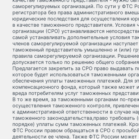
качестве таможенного представителя - нужно бы
саморегулируемых организаций. По сути у ФТС Р
регистратора без права административного вмеш
юридические последствия для осуществления юр
в качестве таможенного представителя. Условия 
организации (СРО) устанавливаются непосредств
самой устанавливать дополнительные условия так
членов саморегулируемой организации наступает 
таможенный представитель умышленно и (или) гр
правила саморегулируемой организации. Решение
допускается только по решению общего собрания
Предлагается закрепить за СРО право выдавать п
которое будет использоваться таможенными орга
обеспечения уплаты таможенных платежей. Для 
компенсационного фонда, который также может 
вреда потребителям услуг таможенных представи
В то же время, за таможенными органами по-пре
осуществления таможенного контроля, привлече
к административной ответственности в случае н
таможенного законодательства,право требовать (
порядке) уплаты сумм таможенных платежей. Кро
ФТС России правом обращаться в СРО с просьбой
деятельности ее члена. Также ФТС России может 