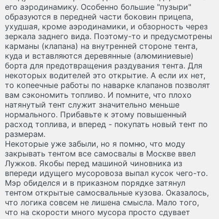
его аэродинамику. Особенно большие "пузыри"
образуются в передней части боковин прицепа,
ухудшая, кроме аэродинамики, и обзорность через
зеркала заднего вида. Поэтому-то и предусмотрены
карманы (клапана) на внутренней стороне тента,
куда и вставляются деревянные (алюминиевые)
борта для предотвращения раздувания тента. Для
некоторых водителей это открытие. А если их нет,
то копеечные работы по наварке клапанов позволят
вам сэкономить топливо. И помните, что плохо
натянутый тент служит значительно меньше
нормального. Прибавьте к этому повышенный
расход топлива, и вперед - покупать новый тент по
размерам.
Некоторые уже забыли, но я помню, что моду
закрывать тентом все самосвалы в Москве ввел
Лужков. Якобы перед машиной чиновника из
впереди идущего мусоровоза выпал кусок чего-то.
Мэр обиделся и в приказном порядке затянул
тентом открытые самосвальные кузова. Оказалось,
что логика совсем не лишена смысла. Мало того,
что на скорости много мусора просто сдувает