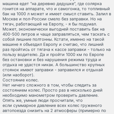
машина едет "на деревню дедушке", где солярка
гонится на аппарате, что и самогонка, то топливный
бак на 1000 л может и имеет смысл ставить. Залил в
Москве и пол-России смело без заправки. Но на
тягач, работающий на Европу, - я бы подумал.
Может, экономически выгодней поставить бак на
400-500 литров и чаще заправляться, чем таскать с
собой лишние полтонны. Кстати, именно на такой
машине я объездил Европу и считаю, что лишний
раз пройтись от тягача к кассе заправки - только на
пользу водителю. Да и пройти 1000 км по Европе
без остановки и без нарушения режима труда и
отдыха не удастся никак. А большинство крупных
стоянок имеют заправки - заправился и отдыхай
(или наоборот).
Состояние колес.
Нет ничего сложного в том, чтобы следить за
состоянием колес. Просто раз в несколько дней
необходимо манометром проверить давление.
Опять же, умные люди просчитали, что
если суммарное давление всех колес груженого
автопоезда снизить на 2 атмосферы (примерно по