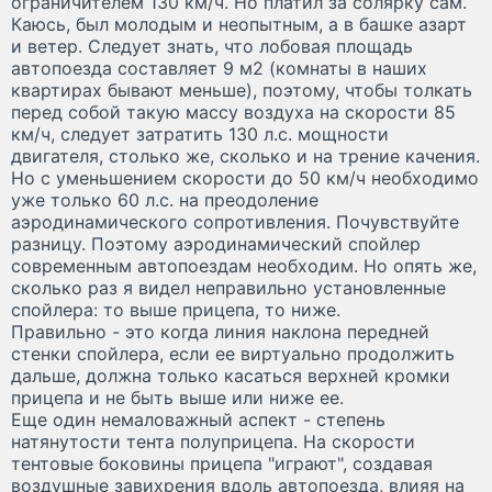
ограничителем 130 км/ч. Но платил за солярку сам.
Каюсь, был молодым и неопытным, а в башке азарт
и ветер. Следует знать, что лобовая площадь
автопоезда составляет 9 м
2
(комнаты в наших
квартирах бывают меньше), поэтому, чтобы толкать
перед собой такую массу воздуха на скорости 85
км/ч, следует затратить 130 л.с. мощности
двигателя, столько же, сколько и на трение качения.
Но с уменьшением скорости до 50 км/ч необходимо
уже только 60 л.с. на преодоление
аэродинамического сопротивления. Почувствуйте
разницу. Поэтому аэродинамический спойлер
современным автопоездам необходим. Но опять же,
сколько раз я видел неправильно установленные
спойлера: то выше прицепа, то ниже.
Правильно - это когда линия наклона передней
стенки спойлера, если ее виртуально продолжить
дальше, должна только касаться верхней кромки
прицепа и не быть выше или ниже ее.
Еще один немаловажный аспект - степень
натянутости тента полуприцепа. На скорости
тентовые боковины прицепа "играют", создавая
воздушные завихрения вдоль автопоезда, влияя на