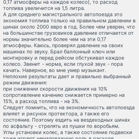
0,17 атмосферы на каждое колесо), то расход
топлива увеличится на 1,5 литра.
А для среднего магистрального автопоезда это
экономия топлива только на правильном давлении в
шинах около 2000 евро в год. Более чем уверен, что
на большинстве грузовиков давление отличается от
нормы значительно более чем на эти 0,17
атмосферы. Каюсь, проверял давление на своих
машинах по звуку. Брал баллонный ключ или
монтировку и перед рейсом обстукивал каждое
колесо. Звенит - норма, если глухой звук - пора
качать. Наверное, во мне умер музыкант.
Неплохие результаты дает и правильно выбранный
режим движения:
при снижении скорости движения на 10%
сопротивление качению снижается примерно на
15%, а расход топлива - на 3%.
Следует помнить, что на экономичность автопоезда
влияет и рисунок протектора, а также его
состояние. Поэтому ездить на вездеходных шинах
по асфальту - стрелять из пушки по воробьям.
Углы установки колес, а также состояние подвески
тоже играют немаловажную роль в расходе