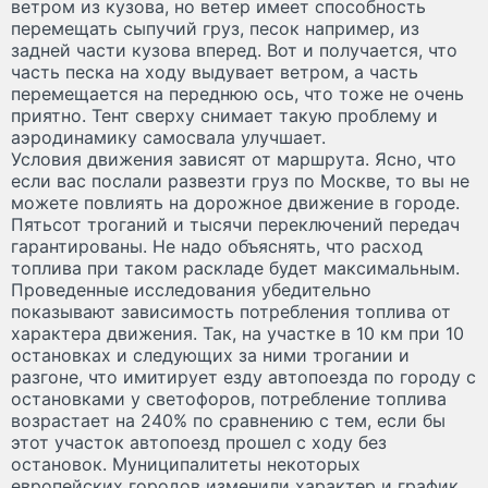
ветром из кузова, но ветер имеет способность
перемещать сыпучий груз, песок например, из
задней части кузова вперед. Вот и получается, что
часть песка на ходу выдувает ветром, а часть
перемещается на переднюю ось, что тоже не очень
приятно. Тент сверху снимает такую проблему и
аэродинамику самосвала улучшает.
Условия движения зависят от маршрута. Ясно, что
если вас послали развезти груз по Москве, то вы не
можете повлиять на дорожное движение в городе.
Пятьсот троганий и тысячи переключений передач
гарантированы. Не надо объяснять, что расход
топлива при таком раскладе будет максимальным.
Проведенные исследования убедительно
показывают зависимость потребления топлива от
характера движения. Так, на участке в 10 км при 10
остановках и следующих за ними трогании и
разгоне, что имитирует езду автопоезда по городу с
остановками у светофоров, потребление топлива
возрастает на 240% по сравнению с тем, если бы
этот участок автопоезд прошел с ходу без
остановок. Муниципалитеты некоторых
европейских городов изменили характер и график