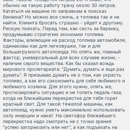
обычно на такую работу трачу около 30 литров.
Кататься на машине по заправкам в поисках
бензина? Но можно все сжечь, а топлива так и не
найти. Клиента бросать страшно - уйдет к другому.
Рискую поехать. Перед тем, как сесть за баранку,
продумываю стратегию экономии топлива.
Факторы, влияющие на расход топлива автомобиля,
одинаковы как для легковушки, так и для
большегрузного автопоезда. Но опять же, главный
фактор, универсальный для всех случаев жизни, -
наличие серого вещества. Как бы сказал вождь
мирового пролетариата: "Думать, думать и еще раз
думать". Я призываю думать не о том, как украсть
топливо, а как его сэкономить для себя любимого и
любимого хозяина. Для этого нужно, опять же,
прогнозировать ситуацию и не топить педаль газа,
когда на ближайшем перекрестке для тебя горит
красный свет. Для такой тяжелой машины, как
автопоезд, нужно уметь максимально использовать
силу инерции и накат. На светофор ближайшего
перекрестка надо смотреть не с точки зрения
"успею затормозить или нет", а как подъехать на