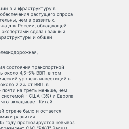
иции в инфраструктуру в
 обеспечения растущего спроса
тельны, чем в развитых.
ьна для России, обладающей
м экспертами сделан важный
фраструктуры и общей
елезнодорожная,
ния состояния транспортной
 около 4,5-5% ВВП, в том
ический уровень инвестиций в
около 2,2% от ВВП, в
 почти на треть меньше, чем
 системой - США (3%) и Европа
, что вкладывает Китай.
й стране было и остается
амики развития
5 году прогнозируется невывоз
е-президент ОАО "РЖД" Вадим