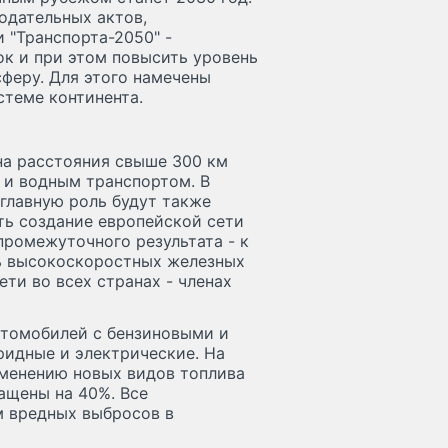
нодательных актов,
 "Транспорта-2050" -
к и при этом повысить уровень
феру. Для этого намечены
стеме континента.
на расстояния свыше 300 км
и водным транспортом. В
главную роль будут также
ить создание европейской сети
промежуточного результата - к
ть высокоскоростных железных
ти во всех странах - членах
втомобилей с бензиновыми и
ридные и электрические. На
именению новых видов топлива
ащены на 40%. Все
 вредных выбросов в