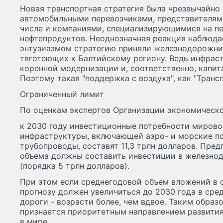
Новая транспортная стратегия была чрезвычайно 
автомобильными перевозчиками, представителями
числе и компаниями, специализирующимися на пе
нефтепродуктов. Неоднозначная реакция наблюдае
энтузиазмом стратегию приняли железнодорожники
тяготеющих к Балтийскому региону. Ведь инфраст
коренной модернизации и, соответственно, капит
Поэтому такая "поддержка с воздуха", как "Транс
Ограниченный лимит
По оценкам экспертов Организации экономическо
к 2030 году инвестиционные потребности мирово
инфраструктуры, включающей аэро- и морские по
трубопроводы, составят 11,3 трлн долларов. Пред
объема должны составить инвестиции в железно
(порядка 5 трлн долларов).
При этом если среднегодовой объем вложений в 
прогнозу должен увеличиться до 2030 года в средн
дороги - возрасти более, чем вдвое. Таким обра
признается приоритетным направлением развити
в мире.