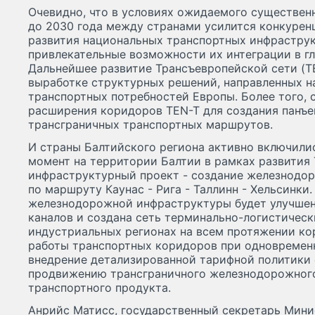
Очевидно, что в условиях ожидаемого существен
до 2030 года между странами усилится конкуренц
развития национальных транспортных инфраструк
привлекательные возможности их интеграции в г
Дальнейшее развитие Трансъевропейской сети (T
выработке структурных решений, направленных н
транспортных потребностей Европы. Более того,
расширения коридоров TEN-T для создания панъе
трансграничных транспортных маршрутов.
И страны Балтийского региона активно включилис
момент на территории Балтии в рамках развития
инфраструктурный проект - создание железнодоро
по маршруту Каунас - Рига - Таллинн - Хельсинк
железнодорожной инфраструктуры будет улучшен
каналов и создана сеть терминально-логистическ
индустриальных регионах на всем протяжении ко
работы транспортных коридоров при одновременн
внедрение детализированной тарифной политики
продвижению трансграничного железнодорожного
транспортного продукта.
Анрийc Матисс, государственный секретарь Мин