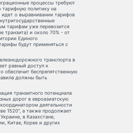
еграционные процессы требуют
ю тарифную политику на
 идет о выравнивании тарифов
внутригосударственные
ым тарифам уже перевозится
е транзита) и около 70% - от
ритории Единого
тарифы будут применяться с
железнодорожного транспорта в
вает равный доступ к
то обеспечит беспрепятственную
равила должны быть
зация транзитного потенциала
езных дорог в евроазиатскую
 координатором деятельности
е 1520", а также продолжает
Украине, в Казахстане,
и, Китае, Корее и других