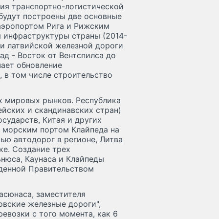
тия транспортно-логистической
а будут построены две основные
аэропортом Рига и Рижским
я инфраструктуры страны (2014-
ти латвийской железной дороги
д - Восток от Вентспилса до
чает обновление
 в том числе строительство
х мировых рынков. Республика
йских и скандинавских стран)
сударств, Китая и других
 морским портом Клайпеда на
ью автодорог в регионе, Литва
ке. Создание трех
ьнюса, Каунаса и Клайпеды
жденной Правительством
асюнаса, заместителя
овские железные дороги",
евозки с того момента, как 6