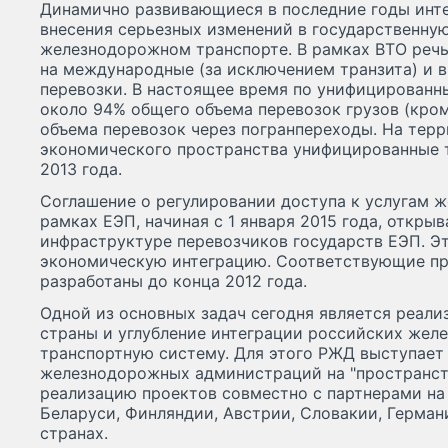
Динамично развивающиеся в последние годы инт
внесения серьезных изменений в государственну
железнодорожном транспорте. В рамках ВТО речь
на международные (за исключением транзита) и 
перевозки. В настоящее время по унифицированн
около 94% общего объема перевозок грузов (кром
объема перевозок через погранпереходы. На тер
экономического пространства унифицированные 
2013 года.
Соглашение о регулировании доступа к услугам 
рамках ЕЭП, начиная с 1 января 2015 года, откры
инфраструктуре перевозчиков государств ЕЭП. Э
экономическую интеграцию. Соответствующие п
разработаны до конца 2012 года.
Одной из основных задач сегодня является реали
страны и углубление интеграции российских жел
транспортную систему. Для этого РЖД выступает
железнодорожных администраций на "пространств
реализацию проектов совместно с партнерами на 
Беларуси, Финляндии, Австрии, Словакии, Германи
странах.