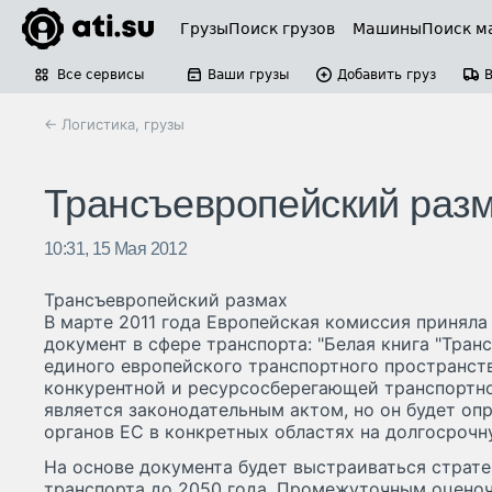
Грузы
Поиск грузов
Машины
Поиск м
Все сервисы
Ваши грузы
Добавить груз
← Логистика, грузы
Трансъевропейский раз
10:31, 15 Мая 2012
Трансъевропейский размах
В марте 2011 года Европейская комиссия приняла
документ в сфере транспорта: "Белая книга "Тран
единого европейского транспортного пространст
конкурентной и ресурсосберегающей транспортно
является законодательным актом, но он будет оп
органов ЕС в конкретных областях на долгосрочн
На основе документа будет выстраиваться страте
транспорта до 2050 года. Промежуточным оценоч