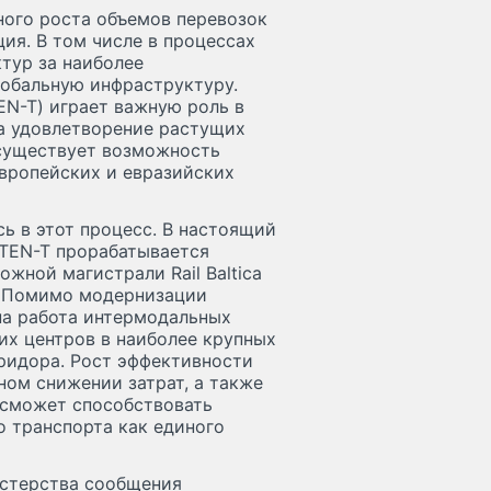
ного роста объемов перевозок
ия. В том числе в процессах
тур за наиболее
лобальную инфраструктуру.
EN-T) играет важную роль в
а удовлетворение растущих
 существует возможность
вропейских и евразийских
ь в этот процесс. В настоящий
 TEN-T прорабатывается
жной магистрали Rail Baltica
и. Помимо модернизации
а работа интермодальных
их центров в наиболее крупных
ридора. Рост эффективности
ом снижении затрат, а также
 сможет способствовать
 транспорта как единого
истерства сообщения