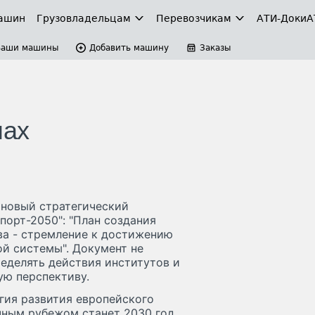
ашин
Грузовладельцам
Перевозчикам
АТИ-Доки
А
Ваши машины
Добавить машину
Заказы
мах
 новый стратегический
спорт-2050": "План создания
ва - стремление к достижению
й системы". Документ не
ределять действия институтов и
ую перспективу.
гия развития европейского
ным рубежом станет 2030 год.