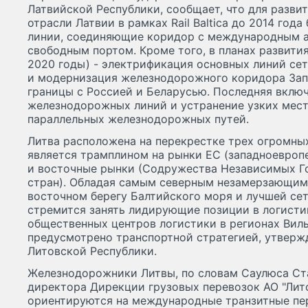
Латвийской Республики, сообщает, что для разви
отрасли Латвии в рамках Rail Baltica до 2014 год
линии, соединяющие коридор с международным 
свободным портом. Кроме того, в планах развити
2020 годы) - электрификация основных линий се
и модернизация железнодорожного коридора Запа
границы с Россией и Беларусью. Последняя вклю
железнодорожных линий и устранение узких мест,
параллельных железнодорожных путей.
Литва расположена на перекрестке трех огромны
является трамплином на рынки ЕС (западноевропе
и восточные рынки (Содружества Независимых Го
стран). Обладая самым северным незамерзающим
восточном берегу Балтийского моря и лучшей сет
стремится занять лидирующие позиции в логисти
общественных центров логистики в регионах Вил
предусмотрено транспортной стратегией, утвер
Литовской Республики.
Железнодорожники Литвы, по словам Саулюса Ст
директора Дирекции грузовых перевозок АО "Лит
ориентируются на международные транзитные пер