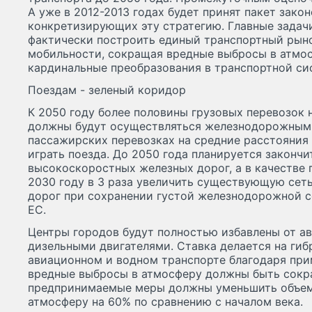
А уже в 2012-2013 годах будет принят пакет зако
конкретизирующих эту стратегию. Главные задачи
фактически построить единый транспортный рыно
мобильности, сокращая вредные выбросы в атмос
кардинальные преобразования в транспортной си
Поездам - зеленый коридор
К 2050 году более половины грузовых перевозок 
должны будут осуществляться железнодорожным 
пассажирских перевозках на средние расстояния 
играть поезда. До 2050 года планируется законч
высокоскоростных железных дорог, а в качестве 
2030 году в 3 раза увеличить существующую се
дорог при сохранении густой железнодорожной се
ЕС.
Центры городов будут полностью избавлены от а
дизельными двигателями. Ставка делается на гиб
авиационном и водном транспорте благодаря пр
вредные выбросы в атмосферу должны быть сокр
предпринимаемые меры должны уменьшить объем
атмосферу на 60% по сравнению с началом века.