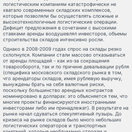
логистическим компаниям катастрофически не
хватало современных складских комплексов,
которые позволяли бы осуществлять сложные и
высокотехнологичные логистические операции.
Дефицит предложения в сочетании с высокими
ставками аренды воодушевлял инвесторов, объемы
строительства складов интенсивно росли.
Однако в 2008-2009 годах спрос на склады резко
схлопнулся. Компании стали массово отказываться
от аренды площадей - как из-за сокращения
товарооборота, так и по причине девальвации рубля
(специфика московского складского рынка в том,
что арендаторы складов, имея рублевую выручку,
вынуждены брать на себя валютные риски,
поскольку большинство арендных контрактов
номинировано в долларах: это объясняется тем, что
многие проекты финансируются иностранными
инвесторами либо им принадлежат). В результате на
рынке начал сдуваться спекулятивный пузырь. До
кризиса на рынке складов было много небольших
логистических операторов и транспортных
компаний, которые необдуманно строили и