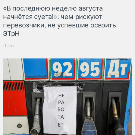
«В последнюю неделю августа
начнётся суета!»: чем рискуют
перевозчики, не успевшие освоить
ЭТрН
Дзен