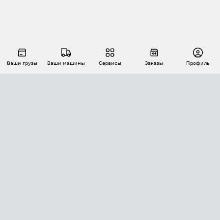
Ваши грузы
Ваши машины
Сервисы
Заказы
Профиль
АВТОМАТИЗАЦИЯ ПЕРЕВОЗОК
Площадки
Заказы
Торги
Тендеры
АТИ-Доки
GPS-мониторинг
АТИ Мессенджер
Цепочки грузов
API ATI.SU
ПОЛЕЗНОЕ
Расчет расстояний
БЕЗОПАСНОСТЬ
Академия ATI.SU
ATI.SU о безопасности