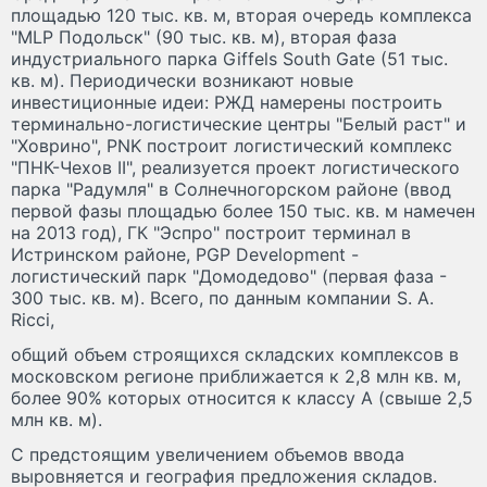
площадью 120 тыс. кв. м, вторая очередь комплекса
"MLP Подольск" (90 тыс. кв. м), вторая фаза
индустриального парка Giffels South Gate (51 тыс.
кв. м). Периодически возникают новые
инвестиционные идеи: РЖД намерены построить
терминально-логистические центры "Белый раст" и
"Ховрино", PNK построит логистический комплекс
"ПНК-Чехов II", реализуется проект логистического
парка "Радумля" в Солнечногорском районе (ввод
первой фазы площадью более 150 тыс. кв. м намечен
на 2013 год), ГК "Эспро" построит терминал в
Истринском районе, PGP Development -
логистический парк "Домодедово" (первая фаза -
300 тыс. кв. м). Всего, по данным компании S. A.
Ricci,
общий объем строящихся складских комплексов в
московском регионе приближается к 2,8 млн кв. м,
более 90% которых относится к классу А (свыше 2,5
млн кв. м).
С предстоящим увеличением объемов ввода
выровняется и география предложения складов.