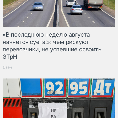
«В последнюю неделю августа
начнётся суета!»: чем рискуют
перевозчики, не успевшие освоить
ЭТрН
Дзен