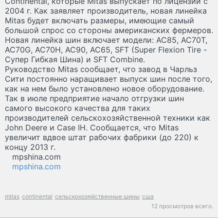
Continental, которые Mitas выпускает по лицензии с
2004 г. Как заявляет производитель, новая линейка
Mitas будет включать размеры, имеющие самый
большой спрос со стороны американских фермеров.
Новая линейка шин включает модели: AC85, AC70T,
AC70G, AC70H, AC90, AC65, SFT (Super Flexion Tire -
Супер Гибкая Шина) и SFT Combine.
Руководство Mitas сообщает, что завод в Чарльз
Сити постоянно наращивает выпуск шин после того,
как на нем было установлено новое оборудование.
Так в июле предприятие начало отгрузки шин
самого высокого качества для таких
производителей сельскохозяйственной техники как
John Deere и Case IH. Сообщается, что Mitas
увеличит вдвое штат рабочих фабрики (до 220) к
концу 2013 г.
mpshina.com
mpshina.com
mitas
continental
сельскохозяйственные шины
сша
12 просмотров всего.