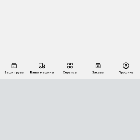
Ваши грузы
Ваши машины
Сервисы
Заказы
Профиль
АВТОМАТИЗАЦИЯ ПЕРЕВОЗОК
Площадки
Заказы
Торги
Тендеры
АТИ-Доки
GPS-мониторинг
АТИ Мессенджер
Цепочки грузов
API ATI.SU