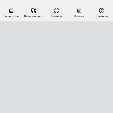
Ваши грузы
Ваши машины
Сервисы
Заказы
Профиль
АВТОМАТИЗАЦИЯ ПЕРЕВОЗОК
Площадки
Заказы
Торги
Тендеры
АТИ-Доки
GPS-мониторинг
АТИ Мессенджер
Цепочки грузов
API ATI.SU
ПОЛЕЗНОЕ
Расчет расстояний
БЕЗОПАСНОСТЬ
Академия ATI.SU
ATI.SU о безопасности
Звезды ATI.SU на вашем сайте
КОНТАКТЫ И ТАРИФЫ
Памятка по проверке контрагентов
Индекс ATI.SU FTL РФ
О системе ATI.SU
Светофор+
Средние ставки
ИНФОРМАЦИЯ