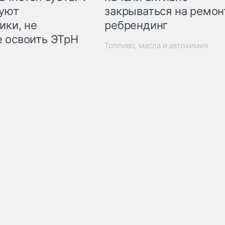
закрываться на ремон
куют
ребрендинг
ики, не
 освоить ЭТрН
Топливо, масла и автохимия