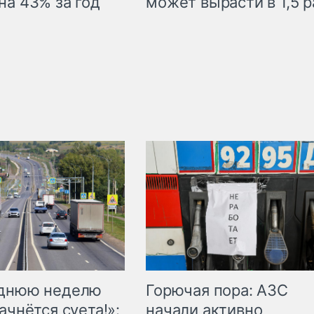
на 43% за год
может вырасти в 1,5 р
Горючая пора: АЗС
еднюю неделю
начали активно
ачнётся суета!»: