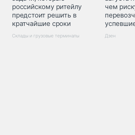
российскому ритейлу
чем рис
предстоит решить в
перевозч
кратчайшие сроки
успевшие
Склады и грузовые терминалы
Дзен