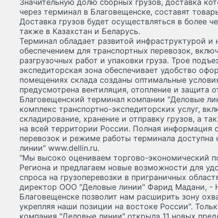
Значительную долю сборных грузов, доставка ко
через терминал в Благовещенске, составят товар
Доставка грузов будет осуществляться в более чем
также в Казахстан и Беларусь.
Терминал обладает развитой инфраструктурой и
обеспечением для транспортных перевозок, включ
разгрузочных работ и упаковки груза. Трое подъ
экспедиторская зона обеспечивает удобство офор
помещениях склада созданы оптимальные условия
предусмотрена вентиляция, отопление и защита о
Благовещенский терминал компании "Деловые лин
комплекс транспортно-экспедиторских услуг, вкл
складирование, хранение и отправку грузов, а т
на всей территории России. Полная информация о
перевозок и режиме работы терминала доступна 
линии" www.dellin.ru.
"Мы высоко оцениваем торгово-экономический п
Региона и предлагаем новые возможности для уд
спроса на грузоперевозки в приграничных областя
директор ООО "Деловые линии" Фарид Мадани, - 
Благовещенске позволит нам расширить зону охва
укрепляя наши позиции на востоке России". Тольк
компания "Деловые линии" открыла 11 новых пред