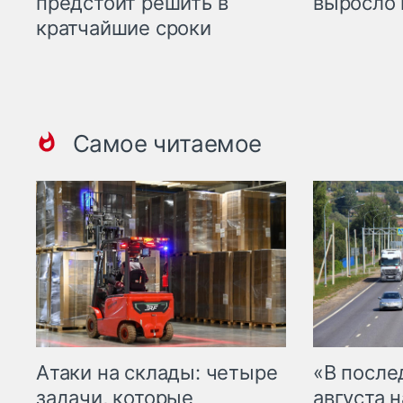
предстоит решить в
выросло 
кратчайшие сроки
Самое читаемое
Атаки на склады: четыре
«В посл
задачи, которые
августа н