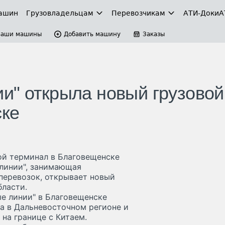
ашин
Грузовладельцам
Перевозчикам
АТИ-Доки
А
Ваши машины
Добавить машину
Заказы
и" открыла новый грузовой
ске
ой терминал в Благовещенске
линии", занимающая
перевозок, открывает новый
бласти.
е линии" в Благовещенске
а в Дальневосточном регионе и
 на границе с Китаем.