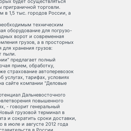
торых будет осуществляться
ы приграничной торговли.
 в 1,5 тыс. городов России, а
 необходимым техническим
ая оборудование для погрузо-
ездных ворот и современная
мления грузов, а в просторных
 для хранения грузов:
т пыли.
ии" предлагает полный
ючая прием, обработку,
акже страхование автоперевозок
б услугах, тарифах, условиях
на сайте компании "Деловые
отенциал Дальневосточного
овлетворения повышенного
х, - говорит генеральный
Новый грузовой терминал в
та и сократить сроки доставки,
о в июле и августе 2012 года
ставительств в России.