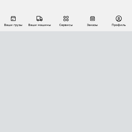
Ваши грузы
Ваши машины
Сервисы
Заказы
Профиль
АВТОМАТИЗАЦИЯ ПЕРЕВОЗОК
Площадки
Заказы
Торги
Тендеры
АТИ-Доки
GPS-мониторинг
АТИ Мессенджер
Цепочки грузов
API ATI.SU
ПОЛЕЗНОЕ
Расчет расстояний
БЕЗОПАСНОСТЬ
Академия ATI.SU
ATI.SU о безопасности
Звезды ATI.SU на вашем сайте
КОНТАКТЫ И ТАРИФЫ
Памятка по проверке контрагентов
Индекс ATI.SU FTL РФ
О системе ATI.SU