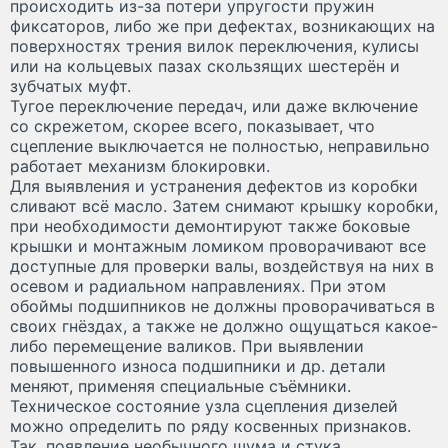
происходить из-за потери упругости пружин
фиксаторов, либо же при дефектах, возникающих на
поверхностях трения вилок переключения, кулисы
или на кольцевых пазах скользящих шестерён и
зубчатых муфт.
Тугое переключение передач, или даже включение
со скрежетом, скорее всего, показывает, что
сцепление выключается не полностью, неправильно
работает механизм блокировки.
Для выявления и устранения дефектов из коробки
сливают всё масло. Затем снимают крышку коробки,
при необходимости демонтируют также боковые
крышки и монтажным ломиком проворачивают все
доступные для проверки валы, воздействуя на них в
осевом и радиальном направлениях. При этом
обоймы подшипников не должны проворачиваться в
своих гнёздах, а также не должно ощущаться какое-
либо перемещение валиков. При выявлении
повышенного износа подшипники и др. детали
меняют, применяя специальные съёмники.
Техническое состояние узла сцепления дизелей
можно определить по ряду косвенных признаков.
Так, появление необычного шума и стука,