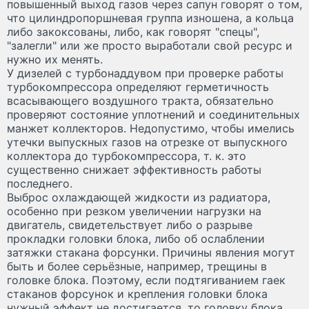
повышенный выход газов через сапун говорят о том,
что цилиндропоршневая группа изношена, а кольца
либо закоксованы, либо, как говорят "спецы",
"залегли" или же просто выработали свой ресурс и
нужно их менять.
У дизелей с турбонаддувом при проверке работы
турбокомпрессора определяют герметичность
всасывающего воздушного тракта, обязательно
проверяют состояние уплотнений и соединительных
манжет коллекторов. Недопустимо, чтобы имелись
утечки выпускных газов на отрезке от выпускного
коллектора до турбокомпрессора, т. к. это
существенно снижает эффективность работы
последнего.
Выброс охлаждающей жидкости из радиатора,
особенно при резком увеличении нагрузки на
двигатель, свидетельствует либо о разрыве
прокладки головки блока, либо об ослаблении
затяжки стакана форсунки. Причины явления могут
быть и более серьёзные, например, трещины в
головке блока. Поэтому, если подтягиванием гаек
стаканов форсунок и крепления головки блока
нужный эффект не достигается, то головку блока