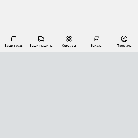
Ваши грузы
Ваши машины
Сервисы
Заказы
Профиль
АВТОМАТИЗАЦИЯ ПЕРЕВОЗОК
Площадки
Заказы
Торги
Тендеры
АТИ-Доки
GPS-мониторинг
АТИ Мессенджер
Цепочки грузов
API ATI.SU
ПОЛЕЗНОЕ
Расчет расстояний
БЕЗОПАСНОСТЬ
Академия ATI.SU