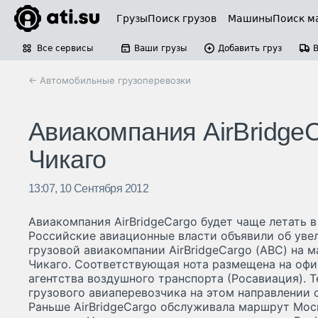
Грузы
Поиск грузов
Машины
Поиск м
Все сервисы
Ваши грузы
Добавить груз
← Автомобильные грузоперевозки
Авиакомпания AirBridgeC
Чикаго
13:07, 10 Сентября 2012
Авиакомпания AirBridgeCargo будет чаще летать в
Российские авиационные власти объявили об уве
грузовой авиакомпании AirBridgeCargo (АВС) на
Чикаго. Соответствующая нота размещена на оф
агентства воздушного транспорта (Росавиация). Т
грузового авиаперевозчика на этом направлении с
Раньше AirBridgeCargo обслуживала маршрут Мо