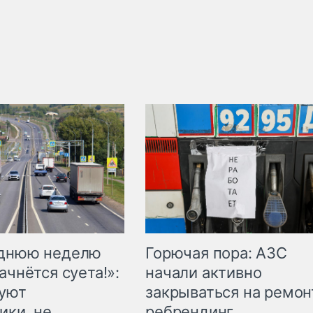
Горючая пора: АЗС
еднюю неделю
начали активно
ачнётся суета!»:
закрываться на ремон
куют
ребрендинг
ики, не