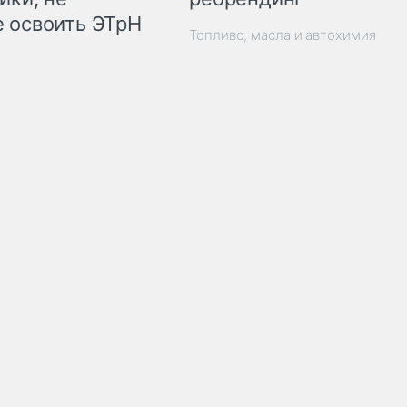
 освоить ЭТрН
Топливо, масла и автохимия