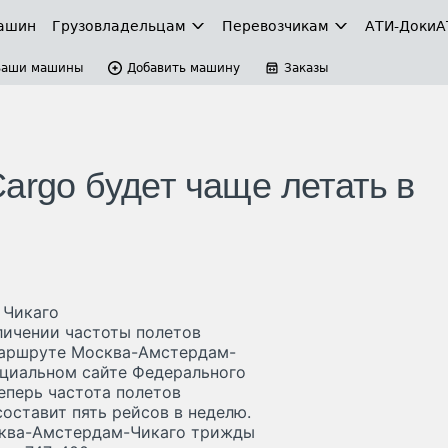
ашин
Грузовладельцам
Перевозчикам
АТИ-Доки
А
Ваши машины
Добавить машину
Заказы
argo будет чаще летать в
 Чикаго
личении частоты полетов
 маршруте Москва-Амстердам-
ициальном сайте Федерального
еперь частота полетов
оставит пять рейсов в неделю.
сква-Амстердам-Чикаго трижды