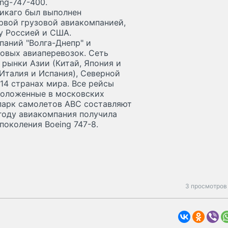
ng-747-400.
икаго был выполнен
ервой грузовой авиакомпанией,
у Россией и США.
паний "Волга-Днепр" и
зовых авиаперевозок. Сеть
рынки Азии (Китай, Япония и
 Италия и Испания), Северной
14 странах мира. Все рейсы
положенные в московских
парк самолетов АВС составляют
 году авиакомпания получила
поколения Boeing 747-8.
3 просмотров 