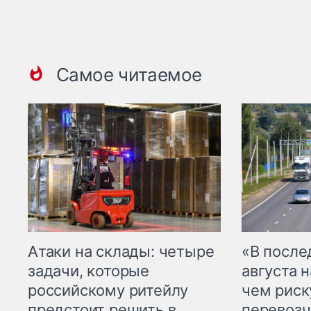
Самое читаемое
Атаки на склады: четыре
«В посл
задачи, которые
августа н
российскому ритейлу
чем рис
предстоит решить в
перевозч