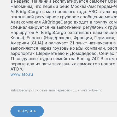
в неделю. На линии эксплуатируется самолет Boei
Напомним, что первый рейс Москва-Амстердам-Ч
AirBridgeCargo в мае прошлого года. АВС стала п
открывшей регулярное грузовое сообщение межд
Авиакомпания AirBridgeCargo входит в группу ком
специализируется на выполнении регулярных гру
маршрутов AirBridgeCargo охватывает важнейшие 
Корея), Европы (Нидерланды, Франция, Германия,
Америки (США) и включает 21 пункт назначения в 
выполняются через грузовые хабы компании, рас
аэропортах Шереметьево и Домодедово. Сейчас 
11 воздушных судов семейства Boeing 747. В этом
первые два из пяти заказанных самолетов нового 
ATO.ru
www.ato.ru
airbridgecargo
грузовые авиаперевозки
сша
чикаго
boeing
ОБСУДИТЬ