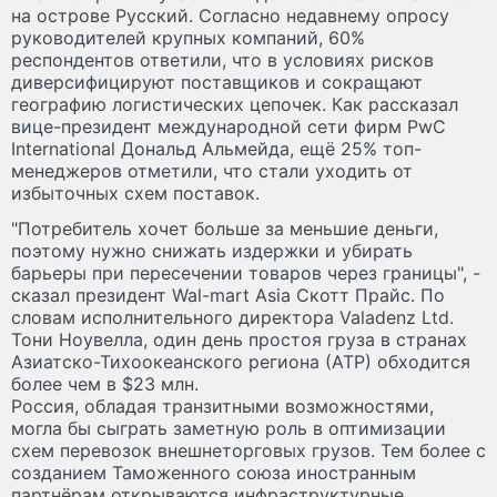
на острове Русский. Согласно недавнему опросу
руководителей крупных компаний, 60%
респондентов ответили, что в условиях рисков
диверсифицируют поставщиков и сокращают
географию логистических цепочек. Как рассказал
вице-президент международной сети фирм PwC
International Дональд Альмейда, ещё 25% топ-
менеджеров отметили, что стали уходить от
избыточных схем поставок.
"Потребитель хочет больше за меньшие деньги,
поэтому нужно снижать издержки и убирать
барьеры при пересечении товаров через границы", -
сказал президент Wal-mart Asia Скотт Прайс. По
словам исполнительного директора Valadenz Ltd.
Тони Ноувелла, один день простоя груза в странах
Азиатско-Тихоокеанского региона (АТР) обходится
более чем в $23 млн.
Россия, обладая транзитными возможностями,
могла бы сыграть заметную роль в оптимизации
схем перевозок внешнеторговых грузов. Тем более с
созданием Таможенного союза иностранным
партнёрам открываются инфраструктурные