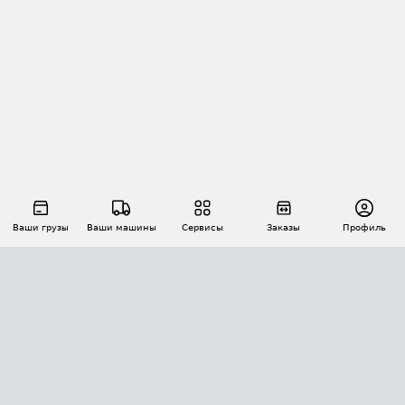
Ваши грузы
Ваши машины
Сервисы
Заказы
Профиль
АВТОМАТИЗАЦИЯ ПЕРЕВОЗОК
Площадки
Заказы
Торги
Тендеры
АТИ-Доки
GPS-мониторинг
АТИ Мессенджер
Цепочки грузов
API ATI.SU