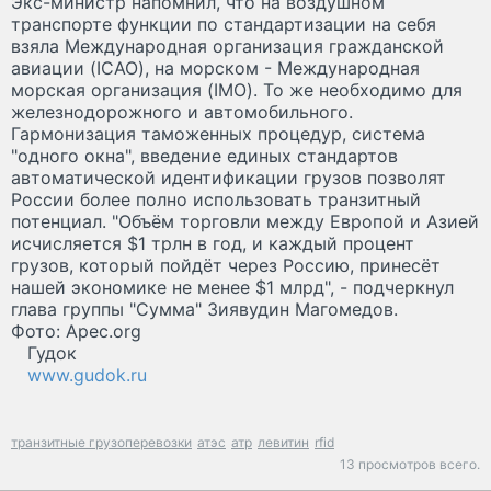
Экс-министр напомнил, что на воздушном
транспорте функции по стандартизации на себя
взяла Международная организация гражданской
авиации (ICAO), на морском - Международная
морская организация (IMO). То же необходимо для
железнодорожного и автомобильного.
Гармонизация таможенных процедур, система
"одного окна", введение единых стандартов
автоматической идентификации грузов позволят
России более полно использовать транзитный
потенциал. "Объём торговли между Европой и Азией
исчисляется $1 трлн в год, и каждый процент
грузов, который пойдёт через Россию, принесёт
нашей экономике не менее $1 млрд", - подчеркнул
глава группы "Сумма" Зиявудин Магомедов.
Фото: Apec.org
Гудок
www.gudok.ru
транзитные грузоперевозки
атэс
атр
левитин
rfid
13 просмотров всего.