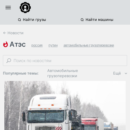
Найти грузы
Найти машины
← Новости
атэс
россия
путин
автомобильные грузоперевозки
Автомобильные
Популярные темы:
Ещё
грузоперевозки
Региональная
логистика
ЭДО, ИТ в
логистике
Дороги,
инфраструктура