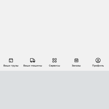
Ваши грузы
Ваши машины
Сервисы
Заказы
Профиль
АВТОМАТИЗАЦИЯ ПЕРЕВОЗОК
Площадки
Заказы
Торги
Тендеры
АТИ-Доки
GPS-мониторинг
АТИ Мессенджер
Цепочки грузов