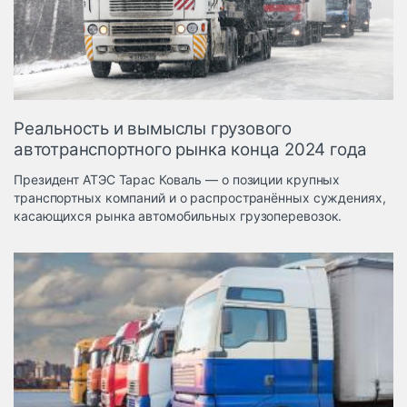
Логистика, грузы
Негабаритные и
опасные грузы
Безопасность и
страхование
Реальность и вымыслы грузового
Таможня и ВЭД
автотранспортного рынка конца 2024 года
Склады и
Президент АТЭС Тарас Коваль — о позиции крупных
грузовые
транспортных компаний и о распространённых суждениях,
терминалы
касающихся рынка автомобильных грузоперевозок.
Коммерческий
транспорт
Спецтехника
Автосервис,
запчасти, шины
Топливо, масла и
Дзен
автохимия