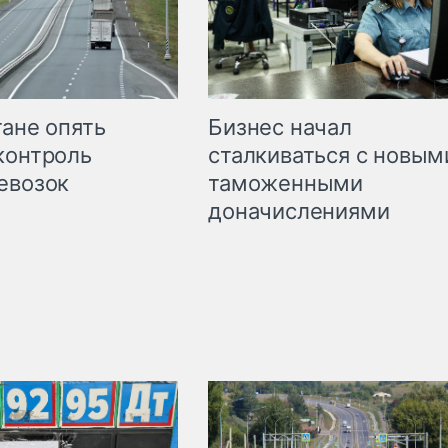
Бизнес начал
тане опять
сталкиваться с новым
контроль
таможенными
евозок
доначислениями