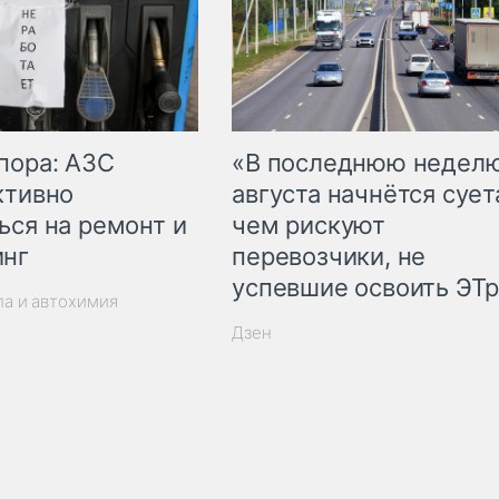
пора: АЗС
«В последнюю недел
ктивно
августа начнётся суета
ься на ремонт и
чем рискуют
инг
перевозчики, не
успевшие освоить ЭТ
ла и автохимия
Дзен