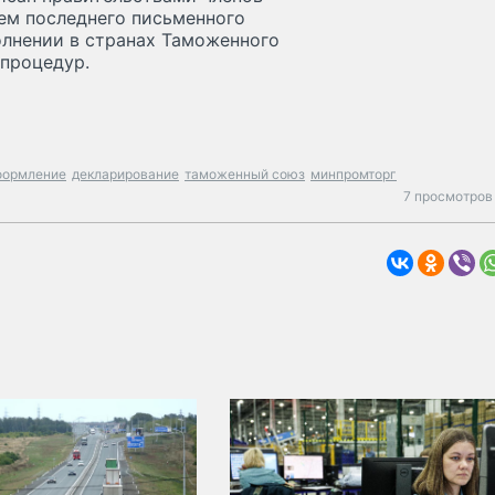
ием последнего письменного
лнении в странах Таможенного
процедур.
формление
декларирование
таможенный союз
минпромторг
7 просмотров