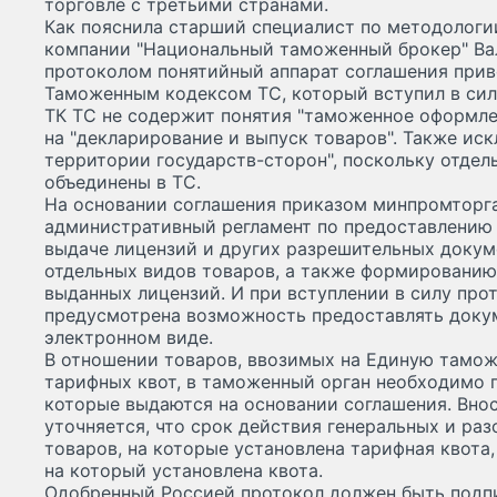
торговле с третьими странами.
Как пояснила старший специалист по методолог
компании "Национальный таможенный брокер" Ва
протоколом понятийный аппарат соглашения прив
Таможенным кодексом ТС, который вступил в сил
ТК ТС не содержит понятия "таможенное оформле
на "декларирование и выпуск товаров". Также ис
территории государств-сторон", поскольку отде
объединены в ТС.
На основании соглашения приказом минпромторга 
административный регламент по предоставлению 
выдаче лицензий и других разрешительных докуме
отдельных видов товаров, а также формированию
выданных лицензий. И при вступлении в силу про
предусмотрена возможность предоставлять доку
электронном виде.
В отношении товаров, ввозимых на Единую тамо
тарифных квот, в таможенный орган необходимо п
которые выдаются на основании соглашения. Вн
уточняется, что срок действия генеральных и ра
товаров, на которые установлена тарифная квота
на который установлена квота.
Одобренный Россией протокол должен быть подп