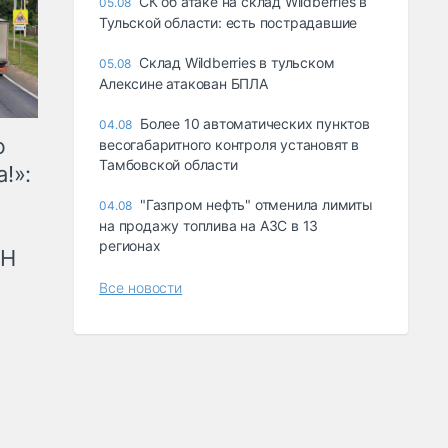
СК об атаке на склад Wildberries в
05.08
Тульской области: есть пострадавшие
Склад Wildberries в тульском
05.08
Алексине атакован БПЛА
Более 10 автоматических пунктов
04.08
ю
весогабаритного контроля установят в
Тамбовской области
!»:
"Газпром нефть" отменила лимиты
04.08
на продажу топлива на АЗС в 13
регионах
рН
Все новости