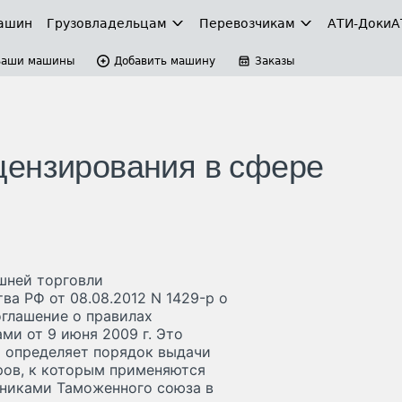
ашин
Грузовладельцам
Перевозчикам
АТИ-Доки
А
Ваши машины
Добавить машину
Заказы
цензирования в сфере
шней торговли
а РФ от 08.08.2012 N 1429-р о
оглашение о правилах
ми от 9 июня 2009 г. Это
 и определяет порядок выдачи
ров, к которым применяются
тниками Таможенного союза в