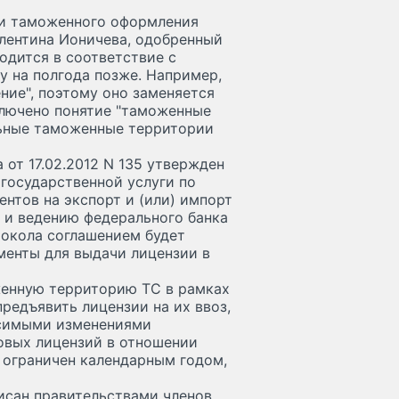
ии таможенного оформления
лентина Ионичева, одобренный
одится в соответствие с
у на полгода позже. Например,
ние", поэтому оно заменяется
ключено понятие "таможенные
льные таможенные территории
от 17.02.2012 N 135 утвержден
государственной услуги по
нтов на экспорт и (или) импорт
 и ведению федерального банка
токола соглашением будет
менты для выдачи лицензии в
женную территорию ТС в рамках
редъявить лицензии на их ввоз,
осимыми изменениями
зовых лицензий в отношении
, ограничен календарным годом,
исан правительствами членов