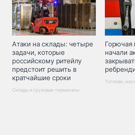
Горючая 
Атаки на склады: четыре
начали а
задачи, которые
закрыват
российскому ритейлу
ребренд
предстоит решить в
кратчайшие сроки
Топливо, мас
Склады и грузовые терминалы