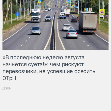
«В последнюю неделю августа
начнётся суета!»: чем рискуют
перевозчики, не успевшие освоить
ЭТрН
Дзен