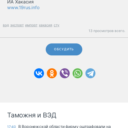
ИА Хакасия
www.19rus.info
вэд
экспорт
импорт
хакасия
сту
13 просмотров всего.
ОБСУДИТЬ
Таможня и ВЭД
В Воронежской области фирму оштрафовали на
17:40