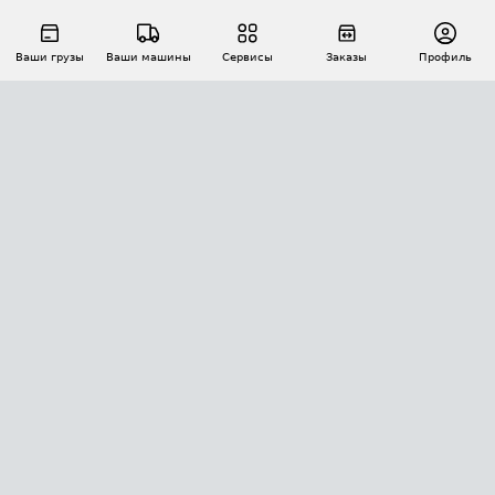
Ваши грузы
Ваши машины
Сервисы
Заказы
Профиль
АВТОМАТИЗАЦИЯ ПЕРЕВОЗОК
Площадки
Заказы
Торги
Тендеры
АТИ-Доки
GPS-мониторинг
АТИ Мессенджер
Цепочки грузов
API ATI.SU
ПОЛЕЗНОЕ
Расчет расстояний
БЕЗОПАСНОСТЬ
Академия ATI.SU
ATI.SU о безопасности
Звезды ATI.SU на вашем сайте
КОНТАКТЫ И ТАРИФЫ
Памятка по проверке контрагентов
Индекс ATI.SU FTL РФ
О системе ATI.SU
Светофор+
Средние ставки
ИНФОРМАЦИЯ
Контактная информация