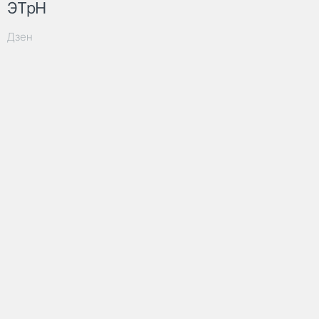
ЭТрН
Дзен