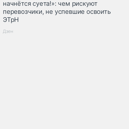
начнётся суета!»: чем рискуют
перевозчики, не успевшие освоить
ЭТрН
Дзен