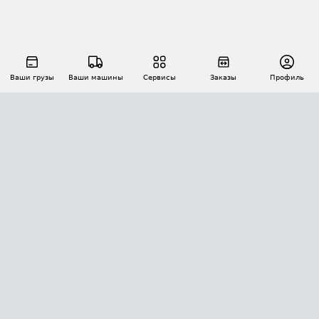
Ваши грузы
Ваши машины
Сервисы
Заказы
Профиль
АВТОМАТИЗАЦИЯ ПЕРЕВОЗОК
Площадки
Заказы
Торги
Тендеры
АТИ-Доки
GPS-мониторинг
АТИ Мессенджер
Цепочки грузов
API ATI.SU
ПОЛЕЗНОЕ
Расчет расстояний
БЕЗОПАСНОСТЬ
Академия ATI.SU
ATI.SU о безопасности
Звезды ATI.SU на вашем сайте
КОНТАКТЫ И ТАРИФЫ