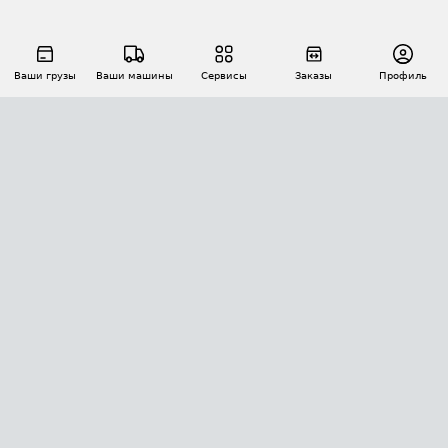
Ваши грузы
Ваши машины
Сервисы
Заказы
Профиль
АВТОМАТИЗАЦИЯ ПЕРЕВОЗОК
Площадки
Заказы
Торги
Тендеры
АТИ-Доки
GPS-мониторинг
АТИ Мессенджер
Цепочки грузов
API ATI.SU
ПОЛЕЗНОЕ
Расчет расстояний
БЕЗОПАСНОСТЬ
Академия ATI.SU
ATI.SU о безопасности
Звезды ATI.SU на вашем сайте
КОНТАКТЫ И ТАРИФЫ
Памятка по проверке контрагентов
Индекс ATI.SU FTL РФ
О системе ATI.SU
Светофор+