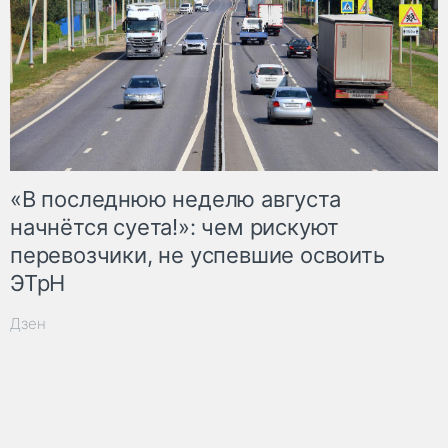
«В последнюю неделю августа
начнётся суета!»: чем рискуют
перевозчики, не успевшие освоить
ЭТрН
Дзен