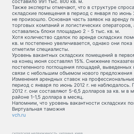
составило 991 тыс. 800 кв. м.
Также эксперты отмечают, что в структуре спрос
складские помещения в период с января по июнь 
не произошло. Основная часть заявок на аренду 
торговых компаний и логистических операторов,
оставались блоки площадью 2 - 5 тыс. кв. м.
Хотя количество сделок по аренде складских по
кв. м постепенно увеличивается, однако они пока
отметили специалисты.
Уровень вакантных складских помещений в первом
на конец июня составлял 15%. Снижение показате
постепенного поглощения площадей, выведенных на
связи с небольшим объемом нового предложения в
Изменения арендных ставок на профессиональны
период с января по июнь 2012 г. не наблюдалось.
2012 г. они составляют 5-6,5 долларов за кв. м в
районе 1-1,5 доллара в месяц.
Напомним, что уровень вакантности складских п
Виртуальная таможня
vch.ru
складская недвижимость
украина
киев