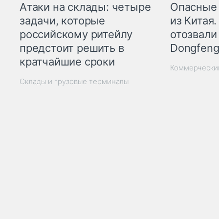
Опасные
Атаки на склады: четыре
из Китая.
задачи, которые
отозвали
российскому ритейлу
Dongfeng
предстоит решить в
кратчайшие сроки
Коммерчески
Склады и грузовые терминалы