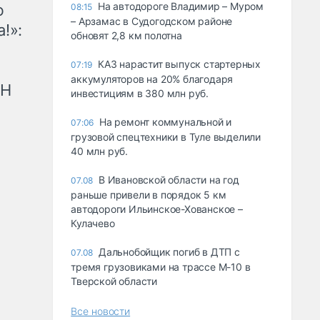
На автодороге Владимир – Муром
ю
08:15
– Арзамас в Судогодском районе
!»:
обновят 2,8 км полотна
КАЗ нарастит выпуск стартерных
07:19
аккумуляторов на 20% благодаря
рН
инвестициям в 380 млн руб.
На ремонт коммунальной и
07:06
грузовой спецтехники в Туле выделили
40 млн руб.
В Ивановской области на год
07.08
раньше привели в порядок 5 км
автодороги Ильинское-Хованское –
Кулачево
Дальнобойщик погиб в ДТП с
07.08
тремя грузовиками на трассе М-10 в
Тверской области
Все новости