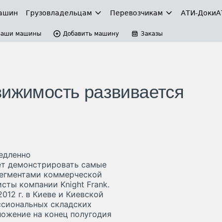
ашин
Грузовладельцам
Перевозчикам
АТИ-Доки
А
Ваши машины
Добавить машину
Заказы
вижимость развивается
едленно
ет демонстрировать самые
сегментами коммерческой
ты компании Knight Frank.
012 г. в Киеве и Киевской
ссиональных складских
ложение на конец полугодия