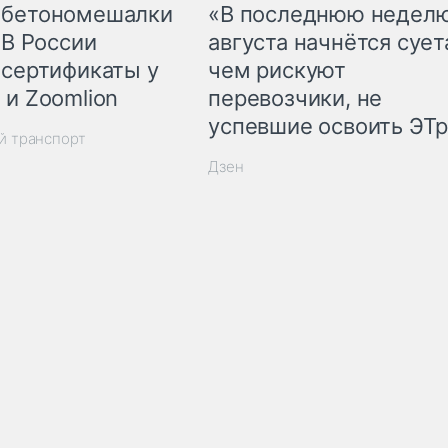
 бетономешалки
«В последнюю недел
 В России
августа начнётся суета
 сертификаты у
чем рискуют
 и Zoomlion
перевозчики, не
успевшие освоить ЭТ
й транспорт
Дзен