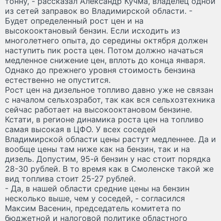
тонну, - рассказал Александр Кучма, владелец одной
из сетей заправок во Владимирской области. -
Будет определенный рост цен и на
высокооктановый бензин. Если исходить из
многолетнего опыта, до середины октября должен
наступить пик роста цен. Потом должно начаться
медленное снижение цен, вплоть до конца января.
Однако до прежнего уровня стоимость бензина
естественно не опустится.
Рост цен на дизельное топливо давно уже не связан
с началом сельхозработ, так как вся сельхозтехника
сейчас работает на высокооктановом бензине.
Кстати, в регионе динамика роста цен на топливо
самая высокая в ЦФО. У всех соседей
Владимирской области цены растут медленнее. Да и
вообще цены там ниже как на бензин, так и на
дизель. Допустим, 95-й бензин у нас стоит порядка
28-30 рублей. В то время как в Смоленске такой же
вид топлива стоит 25-27 рублей.
- Да, в нашей области средние цены на бензин
несколько выше, чем у соседей, - согласился
Максим Васенин, председатель комитета по
бюджетной и налоговой политике областного