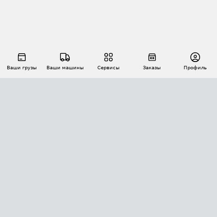
Ваши грузы
Ваши машины
Сервисы
Заказы
Профиль
АВТОМАТИЗАЦИЯ ПЕРЕВОЗОК
Площадки
Заказы
Торги
Тендеры
АТИ-Доки
GPS-мониторинг
АТИ Мессенджер
Цепочки грузов
API ATI.SU
ПОЛЕЗНОЕ
Расчет расстояний
БЕЗОПАСНОСТЬ
Академия ATI.SU