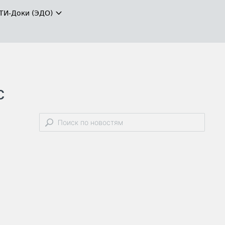
ТИ-Доки (ЭДО)
с