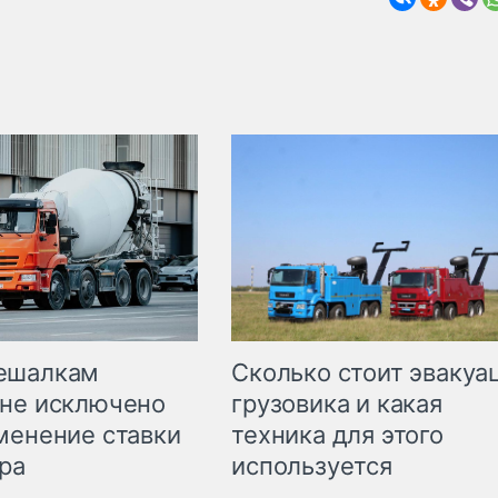
Сколько стоит эвакуа
ешалкам
грузовика и какая
не исключено
техника для этого
менение ставки
используется
ра