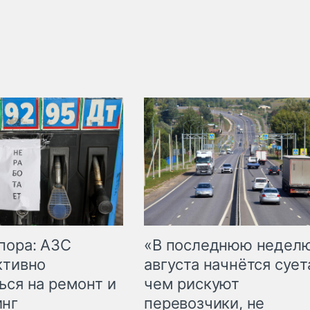
пора: АЗС
«В последнюю недел
ктивно
августа начнётся суета
ься на ремонт и
чем рискуют
инг
перевозчики, не