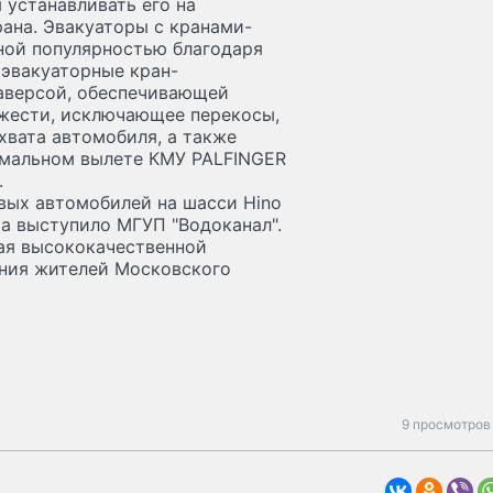
 устанавливать его на
ана. Эвакуаторы с кранами-
ной популярностью благодаря
 эвакуаторные кран-
аверсой, обеспечивающей
жести, исключающее перекосы,
хвата автомобиля, а также
имальном вылете КМУ PALFINGER
.
вых автомобилей на шасси Hino
а выступило МГУП "Водоканал".
ая высококачественной
ания жителей Московского
9 просмотров