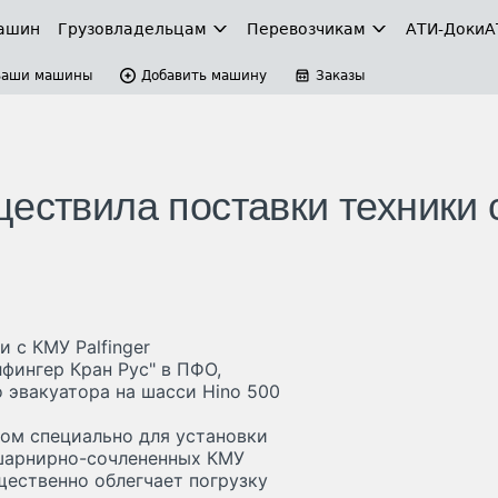
ашин
Грузовладельцам
Перевозчикам
АТИ-Доки
А
Ваши машины
Добавить машину
Заказы
ествила поставки техники 
 с КМУ Palfinger
фингер Кран Рус" в ПФО,
 эвакуатора на шасси Hino 500
ом специально для установки
 шарнирно-сочлененных КМУ
щественно облегчает погрузку