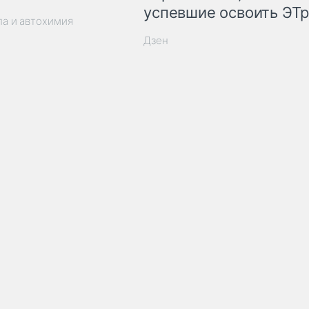
успевшие освоить ЭТ
ла и автохимия
Дзен