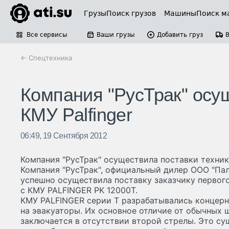
Грузы
Поиск грузов
Машины
Поиск м
Все сервисы
Ваши грузы
Добавить груз
← Спецтехника
Компания "РусТрак" осущ
КМУ Palfinger
06:49, 19 Сентября 2012
Компания "РусТрак" осуществила поставки техники
Компания "РусТрак", официальный дилер ООО "Пал
успешно осуществила поставку заказчику первого
c КМУ PALFINGER PK 12000T.
КМУ PALFINGER серии T разрабатывались концерн
на эвакуаторы. Их основное отличие от обычных
заключается в отсутствии второй стрелы. Это су