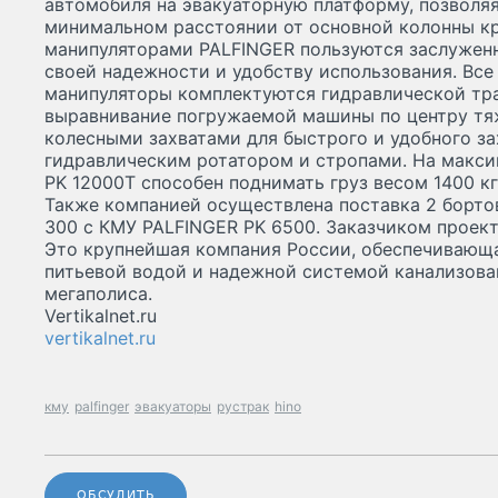
автомобиля на эвакуаторную платформу, позволяя
минимальном расстоянии от основной колонны кр
манипуляторами PALFINGER пользуются заслужен
своей надежности и удобству использования. Все
манипуляторы комплектуются гидравлической тр
выравнивание погружаемой машины по центру тя
колесными захватами для быстрого и удобного за
гидравлическим ротатором и стропами. На макс
PK 12000T способен поднимать груз весом 1400 кг
Также компанией осуществлена поставка 2 борто
300 c КМУ PALFINGER PK 6500. Заказчиком проект
Это крупнейшая компания России, обеспечивающ
питьевой водой и надежной системой канализов
мегаполиса.
Vertikalnet.ru
vertikalnet.ru
кму
palfinger
эвакуаторы
рустрак
hino
ОБСУДИТЬ