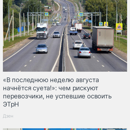
«В последнюю неделю августа
начнётся суета!»: чем рискуют
перевозчики, не успевшие освоить
ЭТрН
Дзен