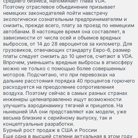
среднего бизнеса, напоминает глава VDA.
Поэтому отраслевое объединение призывает
немецких законодателей пойти навстречу
экологически сознательным предпринимателям и
снизить, прежде всего, плату за проезд по немецким
автобанам. В настоящее время она составляет, в
зависимости от числа осей и объемов вредных
выбросов, от 14 до 28 евроцентов за километр. Для
грузовиков, отвечающих стандарту Евро-6, размер
платы следует снизить до 10 центов, считают в VDA.
Впрочем, уменьшить вредные выбросы в атмосферу
можно не только с помощью более совершенных
моторов. Подсчитано, что при перевозках на
дальние расстояния порядка 40 процентов горючего
расходуется на преодоление сопротивления
воздуха. Поэтому сейчас в самых разных странах
инженеры целенаправленно ищут возможности
улучшить аэродинамику тягачей и прицепов. На
нынешней IAA они представляют как модели, уже
весьма близкие к серийному выпуску, так и
концептуальные разработки.
Бурный рост продаж в США и России
Еще одна в высшей степени актуальная в этом году