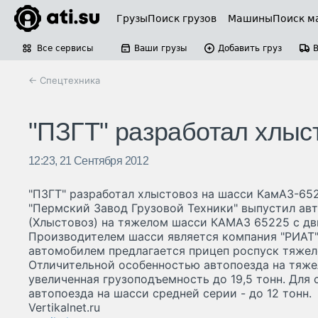
Грузы
Поиск грузов
Машины
Поиск м
Все сервисы
Ваши грузы
Добавить груз
← Спецтехника
"ПЗГТ" разработал хлыс
12:23, 21 Сентября 2012
"ПЗГТ" разработал хлыстовоз на шасси КамАЗ-65
"Пермский Завод Грузовой Техники" выпустил ав
(Хлыстовоз) на тяжелом шасси КАМАЗ 65225 с дв
Производителем шасси является компания "РИАТ".
автомобилем предлагается прицеп роспуск тяжел
Отличительной особенностью автопоезда на тяже
увеличенная грузоподъемность до 19,5 тонн. Для
автопоезда на шасси средней серии - до 12 тонн.
Vertikalnet.ru