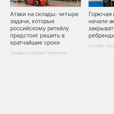
Горючая 
Атаки на склады: четыре
начали а
задачи, которые
закрыват
российскому ритейлу
ребренд
предстоит решить в
кратчайшие сроки
Топливо, мас
Склады и грузовые терминалы