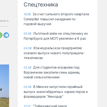
Спецтехника
За счет сильного второго квартала
18:59
Caterpillar повысил ожидания по
всего.
годовой выручке
Льготный заём на спецтехнику из
05.08
Петербурга для МСП увеличен в 6 раз
Южноуральское предприятие
04.08
освоило выпуск нового полуприцепа-
тяжеловоза
Для студентов-аграриев под
02.08
Воронежем закупили семь единиц
новой сельхозтехники
В Минске запустили серийный
02.08
выпуск малогабаритных харвестеров и
форвардеров "Амкодор"
"Туймазинский завод
31.07