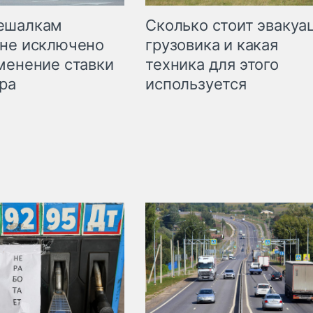
Сколько стоит эвакуа
ешалкам
грузовика и какая
не исключено
техника для этого
менение ставки
используется
ра