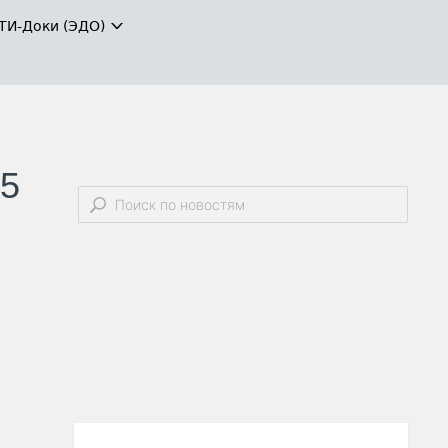
ТИ-Доки (ЭДО)
25