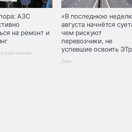
пора: АЗС
«В последнюю недел
ктивно
августа начнётся суета
ься на ремонт и
чем рискуют
инг
перевозчики, не
успевшие освоить ЭТ
ла и автохимия
Дзен