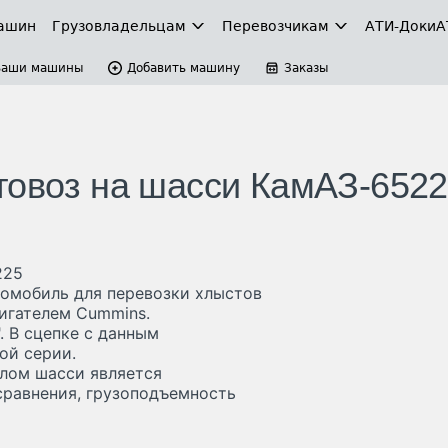
ашин
Грузовладельцам
Перевозчикам
АТИ-Доки
А
Ваши машины
Добавить машину
Заказы
товоз на шасси КамАЗ-652
225
томобиль для перевозки хлыстов
игателем Cummins.
 В сцепке с данным
ой серии.
лом шасси является
 сравнения, грузоподъемность