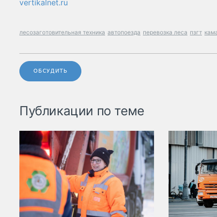
vertikalnet.ru
лесозаготовительная техника
автопоезда
перевозка леса
пзгт
кам
ОБСУДИТЬ
Публикации по теме