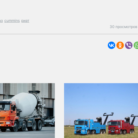
аз
cummins
риат
30 просмотров 