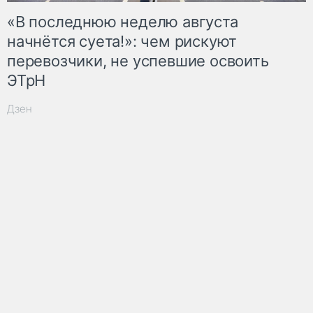
«В последнюю неделю августа
начнётся суета!»: чем рискуют
перевозчики, не успевшие освоить
ЭТрН
Дзен