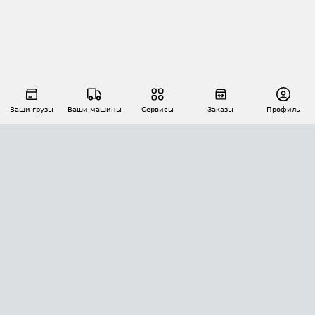
Ваши грузы
Ваши машины
Сервисы
Заказы
Профиль
АВТОМАТИЗАЦИЯ ПЕРЕВОЗОК
Площадки
Заказы
Торги
Тендеры
АТИ-Доки
GPS-мониторинг
АТИ Мессенджер
Цепочки грузов
API ATI.SU
ПОЛЕЗНОЕ
Расчет расстояний
БЕЗОПАСНОСТЬ