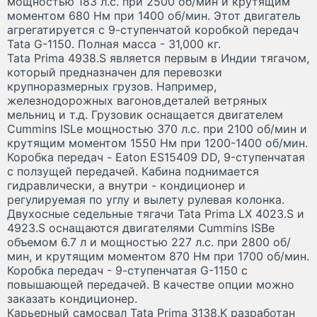
мощностью 183 л.с. при 2500 об/мин и крутящим
моментом 680 Нм при 1400 об/мин. Этот двигатель
агрегатируется с 9-ступенчатой коробкой передач
Tata G-1150. Полная масса - 31,000 кг.
Tata Prima 4938.S является первым в Индии тягачом,
который предназначен для перевозки
крупноразмерных грузов. Например,
железнодорожных вагонов,деталей ветряных
мельниц и т.д. Грузовик оснащается двигателем
Cummins ISLe мощностью 370 л.с. при 2100 об/мин и
крутящим моментом 1550 Нм при 1200-1400 об/мин.
Коробка передач - Eaton ES15409 DD, 9-ступенчатая
с ползущей передачей. Кабина поднимается
гидравлически, а внутри - кондиционер и
регулируемая по углу и вылету рулевая колонка.
Двухосные седельные тягачи Tata Prima LX 4023.S и
4923.S оснащаются двигателями Cummins ISBe
объемом 6.7 л и мощностью 227 л.с. при 2800 об/
мин, и крутящим моментом 870 Нм при 1700 об/мин.
Коробка передач - 9-ступенчатая G-1150 с
повышающей передачей. В качестве опции можно
заказать кондиционер.
Карьерный самосвал Tata Prima 3138.K разработан