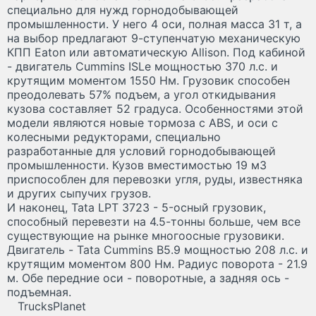
специально для нужд горнодобывающей
промышленности. У него 4 оси, полная масса 31 т, а
на выбор предлагают 9-ступенчатую механическую
КПП Eaton или автоматическую Allison. Под кабиной
- двигатель Cummins ISLe мощностью 370 л.с. и
крутящим моментом 1550 Нм. Грузовик способен
преодолевать 57% подъем, а угол откидывания
кузова составляет 52 градуса. Особенностями этой
модели являются новые тормоза с ABS, и оси с
колесными редукторами, специально
разработанные для условий горнодобывающей
промышленности. Кузов вместимостью 19 м3
приспособлен для перевозки угля, руды, известняка
и других сыпучих грузов.
И наконец, Tata LPT 3723 - 5-осный грузовик,
способный перевезти на 4.5-тонны больше, чем все
существующие на рынке многоосные грузовики.
Двигатель - Tata Cummins B5.9 мощностью 208 л.с. и
крутящим моментом 800 Нм. Радиус поворота - 21.9
м. Обе передние оси - поворотные, а задняя ось -
подъемная.
TrucksPlanet