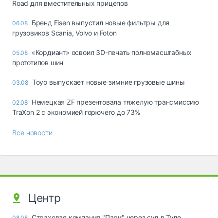
Road для вместительных прицепов
Бренд Eisen выпустил новые фильтры для
06.08
грузовиков Scania, Volvo и Foton
«Кордиант» освоил 3D-печать полномасштабных
05.08
прототипов шин
Toyo выпускает новые зимние грузовые шины
03.08
Немецкая ZF презентовала тяжелую трансмиссию
02.08
TraXon 2 с экономией горючего до 73%
Все новости
Центр
Страховая компания "Пари" через суд в Туле
08.08