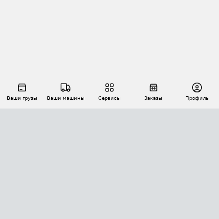
Ваши грузы
Ваши машины
Сервисы
Заказы
Профиль
АВТОМАТИЗАЦИЯ ПЕРЕВОЗОК
Площадки
Заказы
Торги
Тендеры
АТИ-Доки
GPS-мониторинг
АТИ Мессенджер
Цепочки грузов
API ATI.SU
ПОЛЕЗНОЕ