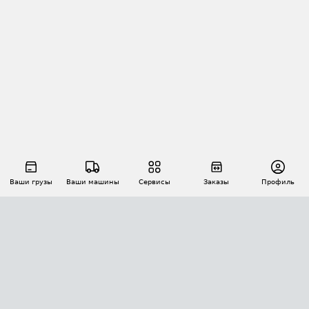
Ваши грузы
Ваши машины
Сервисы
Заказы
Профиль
АВТОМАТИЗАЦИЯ ПЕРЕВОЗОК
Площадки
Заказы
Торги
Тендеры
АТИ-Доки
GPS-мониторинг
АТИ Мессенджер
Цепочки грузов