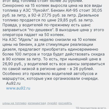
этот вид топлива стоит более 30 рублей.
Синхронно на 15 копеек выросла цена на все виды
топлива у АЗС "Лукойл". Бензин АИ-95 стоит 30,05
руб. за литр, а 92-й 27,75 руб. за литр. Дизельное
топливо продается по цене 29,85 руб. за литр.
Правда, у водителей по-прежнему есть шанс
заправиться "по-дешевке". В выходные цена у этого
оператора падает на 50 копеек.
На АЗС "Идель" за неделю снизили на 10 копеек
цены на бензин, а для стимуляции реализации
дизеля, предлагают приобретать единовременно
более 100 литров и тогда будет действовать скидка
в 90 копеек за литр. То есть, при нынешней цене в
26,90 руб., у водителей есть все шансы заправиться
по самой низкой в регионе цене - в 26 рублей.
Особенно это привлекло водителей автобусов и
маршруток, которые уже организовали очереди.
Au92.ru
www.au92.ru
цены на топливо
калининград
лукойл
роснефть
19 просмотров всего.