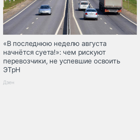
«В последнюю неделю августа
начнётся суета!»: чем рискуют
перевозчики, не успевшие освоить
ЭТрН
Дзен