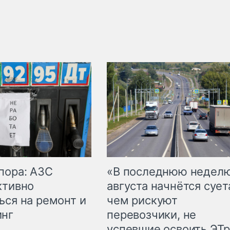
пора: АЗС
«В последнюю недел
ктивно
августа начнётся суета
ься на ремонт и
чем рискуют
инг
перевозчики, не
успевшие освоить ЭТ