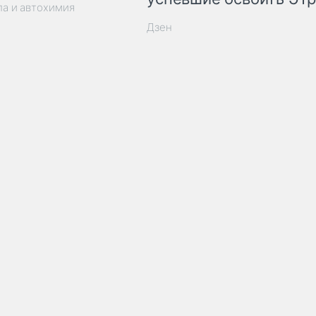
ла и автохимия
Дзен