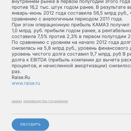
внутреннем рынке в первом полугодии этого года 
против 16,2 тыс. штук годом ранее. В результате
январь-июнь 2012 года составила 56,5 млрд руб., 
сравнению с аналогичным периодом 2011 года.
При этом операционную прибыль КАМАЗ получил в
1,0 млрд. руб. прибыли годом ранее, а рентабель
составила 7,5% против 2,3% в первом полугодии 20
По сравнению с уровнем на начало 2012 года дол
снизилась на 5,8 млрд руб., уровень финансового д
уровень чистого долга составил 9,7 млрд. руб В 
долга к EBITDA (прибыль компании до вычета расх
процентов, и начисленной амортизации) снизилось
раз.
Raise.Ru
www.raise.ru
камаз
производство грузовиков
ОБСУДИТЬ