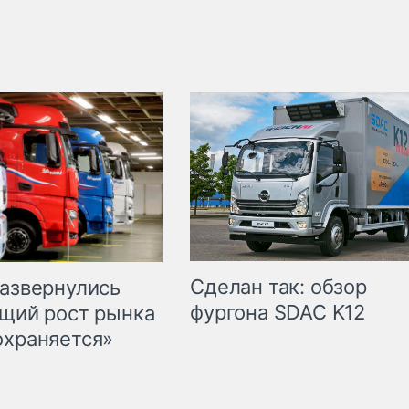
Сделан так: обзор
развернулись
фургона SDAC K12
бщий рост рынка
охраняется»