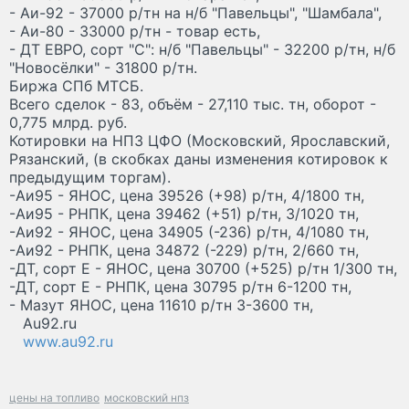
- Аи-92 - 37000 р/тн на н/б "Павельцы", "Шамбала",
- Аи-80 - 33000 р/тн - товар есть,
- ДТ ЕВРО, сорт "С": н/б "Павельцы" - 32200 р/тн, н/б
"Новосёлки" - 31800 р/тн.
Биржа СПб МТСБ.
Всего сделок - 83, объём - 27,110 тыс. тн, оборот -
0,775 млрд. руб.
Котировки на НПЗ ЦФО (Московский, Ярославский,
Рязанский, (в скобках даны изменения котировок к
предыдущим торгам).
-Аи95 - ЯНОС, цена 39526 (+98) р/тн, 4/1800 тн,
-Аи95 - РНПК, цена 39462 (+51) р/тн, 3/1020 тн,
-Аи92 - ЯНОС, цена 34905 (-236) р/тн, 4/1080 тн,
-Аи92 - РНПК, цена 34872 (-229) р/тн, 2/660 тн,
-ДТ, сорт Е - ЯНОС, цена 30700 (+525) р/тн 1/300 тн,
-ДТ, сорт Е - РНПК, цена 30795 р/тн 6-1200 тн,
- Мазут ЯНОС, цена 11610 р/тн 3-3600 тн,
Au92.ru
www.au92.ru
цены на топливо
московский нпз