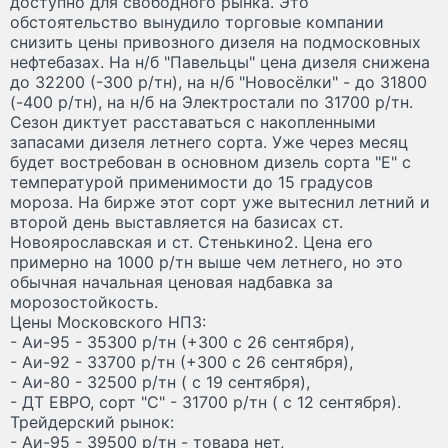
доступно для свободного рынка. Это
обстоятельство вынудило торговые компании
снизить цены привозного дизеля на подмосковных
нефтебазах. На н/б "Павельцы" цена дизеля снижена
до 32200 (-300 р/тн), на н/б "Новосёлки" - до 31800
(-400 р/тн), на н/б на Электростали по 31700 р/тн.
Сезон диктует расставаться с накопленными
запасами дизеля летнего сорта. Уже через месяц
будет востребован в основном дизель сорта "Е" с
температурой применимости до 15 градусов
мороза. На бирже этот сорт уже вытеснил летний и
второй день выставляется на базисах ст.
Новоярославская и ст. Стенькино2. Цена его
примерно на 1000 р/тн выше чем летнего, но это
обычная начальная ценовая надбавка за
морозостойкость.
Цены Московского НПЗ:
- Аи-95 - 35300 р/тн (+300 с 26 сентября),
- Аи-92 - 33700 р/тн (+300 с 26 сентября),
- Аи-80 - 32500 р/тн ( с 19 сентября),
- ДТ ЕВРО, сорт "С" - 31700 р/тн ( с 12 сентября).
Трейдерский рынок:
- Аи-95 - 39500 р/тн - товара нет,