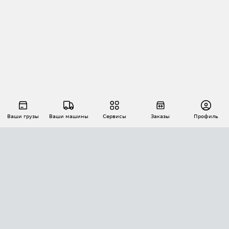
Ваши грузы
Ваши машины
Сервисы
Заказы
Профиль
АВТОМАТИЗАЦИЯ ПЕРЕВОЗОК
Площадки
Заказы
Торги
Тендеры
АТИ-Доки
GPS-мониторинг
АТИ Мессенджер
Цепочки грузов
API ATI.SU