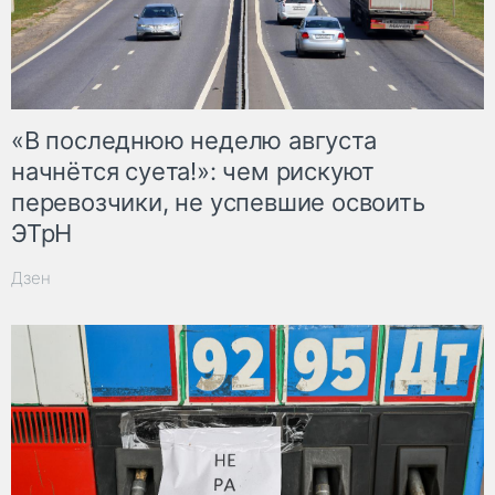
«В последнюю неделю августа
начнётся суета!»: чем рискуют
перевозчики, не успевшие освоить
ЭТрН
Дзен