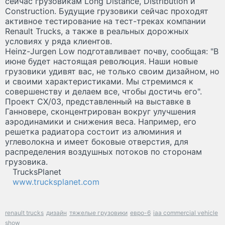
сейчас грузовикам Long Distance, Distribution и
Construction. Будущие грузовики сейчас проходят
активное тестирование на тест-треках компании
Renault Trucks, а также в реальных дорожных
условиях у ряда клиентов.
Heinz-Jurgen Low подготавливает почву, сообщая: "В
июне будет настоящая революция. Наши новые
грузовики удивят вас, не только своим дизайном, но
и своими характеристиками. Мы стремимся к
совершенству и делаем все, чтобы достичь его".
Проект CX/03, представленный на выставке в
Ганновере, сконцентрирован вокруг улучшения
аэродинамики и снижения веса. Например, его
решетка радиатора состоит из алюминия и
углеволокна и имеет боковые отверстия, для
распределения воздушных потоков по сторонам
грузовика.
TrucksPlanet
www.trucksplanet.com
renault trucks
дизайн
тяжелые грузовики
евро-6
iaa commercial vehicle
show