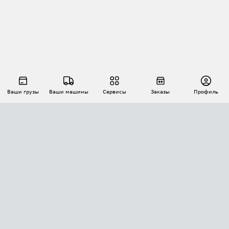
Ваши грузы
Ваши машины
Сервисы
Заказы
Профиль
АВТОМАТИЗАЦИЯ ПЕРЕВОЗОК
Площадки
Заказы
Торги
Тендеры
АТИ-Доки
GPS-мониторинг
АТИ Мессенджер
Цепочки грузов
API ATI.SU
ПОЛЕЗНОЕ
Расчет расстояний