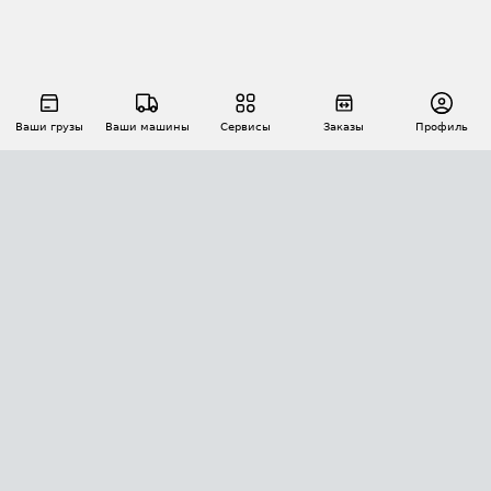
Ваши грузы
Ваши машины
Сервисы
Заказы
Профиль
АВТОМАТИЗАЦИЯ ПЕРЕВОЗОК
Площадки
Заказы
Торги
Тендеры
АТИ-Доки
GPS-мониторинг
АТИ Мессенджер
Цепочки грузов
API ATI.SU
ПОЛЕЗНОЕ
Расчет расстояний
БЕЗОПАСНОСТЬ
Академия ATI.SU
ATI.SU о безопасности
Звезды ATI.SU на вашем сайте
КОНТАКТЫ И ТАРИФЫ