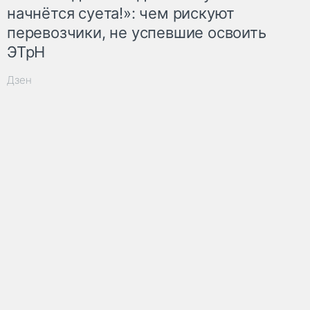
начнётся суета!»: чем рискуют
перевозчики, не успевшие освоить
ЭТрН
Дзен