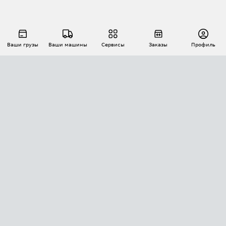
Ваши грузы
Ваши машины
Сервисы
Заказы
Профиль
АВТОМАТИЗАЦИЯ ПЕРЕВОЗОК
Площадки
Заказы
Торги
Тендеры
АТИ-Доки
GPS-мониторинг
АТИ Мессенджер
Цепочки грузов
API ATI.SU
ПОЛЕЗНОЕ
Расчет расстояний
БЕЗОПАСНОСТЬ
Академия ATI.SU
ATI.SU о безопасности
Звезды ATI.SU на вашем сайте
КОНТАКТЫ И ТАРИФЫ
Памятка по проверке контрагентов
Индекс ATI.SU FTL РФ