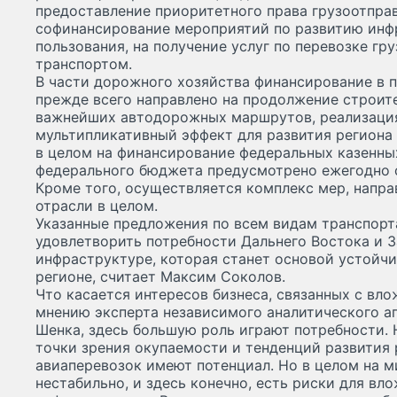
предоставление приоритетного права грузоотпр
софинансирование мероприятий по развитию инф
пользования, на получение услуг по перевозке г
транспортом.
В части дорожного хозяйства финансирование в 
прежде всего направлено на продолжение строит
важнейших автодорожных маршрутов, реализация
мультипликативный эффект для развития региона 
в целом на финансирование федеральных казенны
федерального бюджета предусмотрено ежегодно о
Кроме того, осуществляется комплекс мер, напр
отрасли в целом.
Указанные предложения по всем видам транспорта
удовлетворить потребности Дальнего Востока и З
инфраструктуре, которая станет основой устойчи
регионе, считает Максим Соколов.
Что касается интересов бизнеса, связанных с вло
мнению эксперта независимого аналитического аг
Шенка, здесь большую роль играют потребности. 
точки зрения окупаемости и тенденций развития
авиаперевозок имеют потенциал. Но в целом на 
нестабильно, и здесь конечно, есть риски для вл