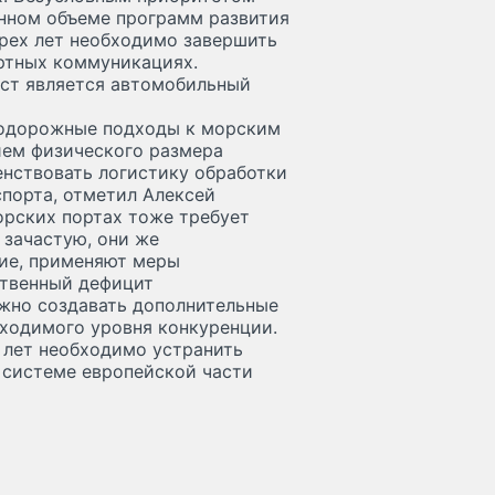
анном объеме программ развития
трех лет необходимо завершить
ортных коммуникациях.
ест является автомобильный
нодорожные подходы к морским
ием физического размера
енствовать логистику обработки
порта, отметил Алексей
рских портах тоже требует
 зачастую, они же
ие, применяют меры
ственный дефицит
жно создавать дополнительные
ходимого уровня конкуренции.
 лет необходимо устранить
 системе европейской части