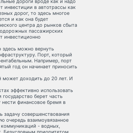
льные дороги вроде как и надо
ет инвестиции в автотрассы как
зных дорог, то здесь многое
ется и как она будет
ческого центра до рынков сбыта
знодорожных пассажирских
кт инвестиционно
о здесь можно вернуть
нфраструктуру. Порт, который
рентабельным. Например, порт
 пятый год он начинает приносить
 может доходить до 20 лет. И
ктах эффективно использовать
и государство берет часть
у нести финансовое бремя в
ь задачу совершенствования
вую очередь взаимоувязанное
 коммуникаций - водных,
. Безусловным приоритетом