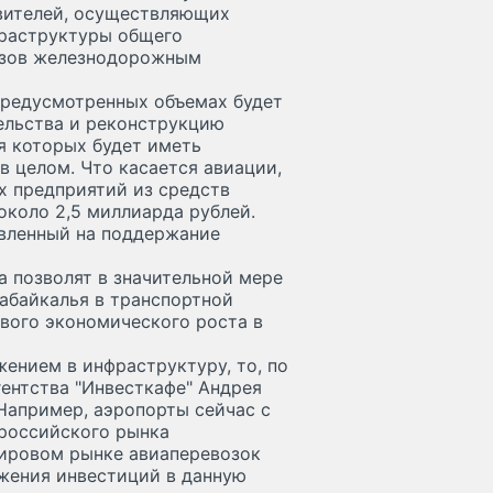
авителей, осуществляющих
раструктуры общего
рузов железнодорожным
предусмотренных объемах будет
ельства и реконструкцию
 которых будет иметь
в целом. Что касается авиации,
х предприятий из средств
коло 2,5 миллиарда рублей.
авленный на поддержание
 позволят в значительной мере
абайкалья в транспортной
вого экономического роста в
жением в инфраструктуру, то, по
ентства "Инвесткафе" Андрея
Например, аэропорты сейчас с
 российского рынка
мировом рынке авиаперевозок
ожения инвестиций в данную