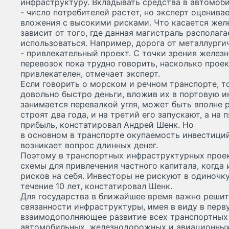
инфраструктуру. Вкладывать средства в автомоби
- число потребителей растет, но эксперт оценива
вложения с высокими рисками. Что касается желе
зависит от того, где данная магистраль располага
использоваться. Например, дорога от металлурги
- привлекательный проект. С точки зрения желе
перевозок пока трудно говорить, насколько прое
привлекателен, отмечает эксперт.
Если говорить о морском и речном транспорте, т
довольно быстро деньги, вложив их в портовую и
занимается перевалкой угля, может быть вполне 
строят два года, и на третий его запускают, а на
прибыль, констатировал Андрей Шенк. Но
в основном в транспорте окупаемость инвестиций
возникает вопрос длинных денег.
Поэтому в транспортных инфраструктурных прое
схемы для привлечения частного капитала, когда 
рисков на себя. Инвесторы не рискуют в одиночк
течение 10 лет, констатировал Шенк.
Для государства в ближайшее время важно решит
связанности инфраструктуры, имея в виду в пер
взаимодополняющее развитие всех транспортных
автомобильных, железнодорожных и авиационных