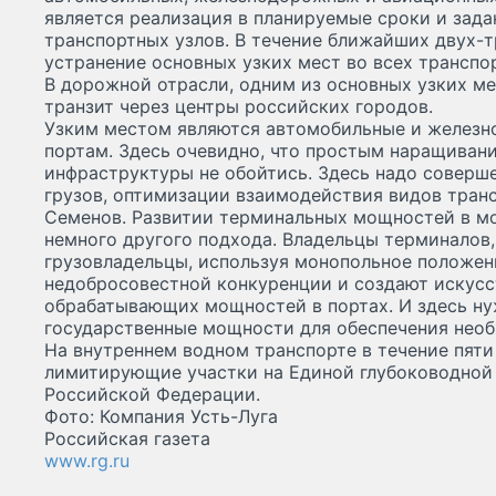
является реализация в планируемые сроки и зад
транспортных узлов. В течение ближайших двух-
устранение основных узких мест во всех трансп
В дорожной отрасли, одним из основных узких м
транзит через центры российских городов.
Узким местом являются автомобильные и желез
портам. Здесь очевидно, что простым наращиван
инфраструктуры не обойтись. Здесь надо соверш
грузов, оптимизации взаимодействия видов транс
Семенов. Развитии терминальных мощностей в мо
немного другого подхода. Владельцы терминалов,
грузовладельцы, используя монопольное положен
недобросовестной конкуренции и создают искус
обрабатывающих мощностей в портах. И здесь ну
государственные мощности для обеспечения необ
На внутреннем водном транспорте в течение пяти
лимитирующие участки на Единой глубоководной
Российской Федерации.
Фото: Компания Усть-Луга
Российская газета
www.rg.ru