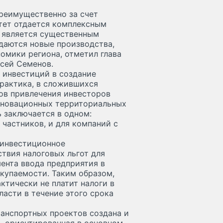
реимущественно за счет
тет отдается комплексным
 является существенным
здаются новые производства,
омики региона, отметил глава
сей Семенов.
 инвестиций в создание
практика, в сложившихся
ов привлечения инвесторов
инновационных территориальных
ь заключается в одном:
 частников, и для компаний с
 инвестиционное
ствия налоговых льгот для
ента ввода предприятия в
купаемости. Таким образом,
ктически не платит налоги в
асти в течение этого срока
ранспортных проектов создана и