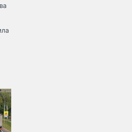
ва
ила