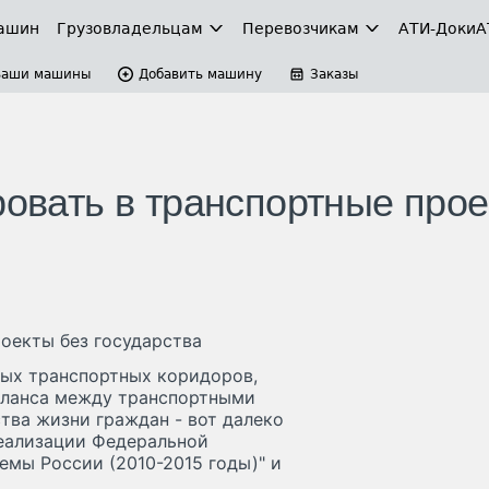
ашин
Грузовладельцам
Перевозчикам
АТИ-Доки
А
Ваши машины
Добавить машину
Заказы
ровать в транспортные про
роекты без государства
ых транспортных коридоров,
аланса между транспортными
тва жизни граждан - вот далеко
реализации Федеральной
емы России (2010-2015 годы)" и