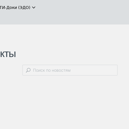
ТИ-Доки (ЭДО)
екты