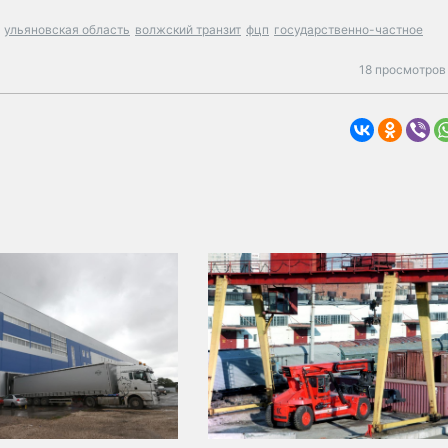
ульяновская область
волжский транзит
фцп
государственно-частное
18 просмотров