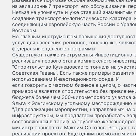
развивается портовая особая экономическая зона
на авиационный транспорт: его обслуживание, пе
Нельзя не упомянуть и уже ставший знаменитым п
создание транспортно-логистического кластера, 
соединяющим европейскую часть России с Урало
Востоком.
Но главным инструментом повышения доступност
услуг для населения регионов, конечно же, явля
федеральные целевые программы.
Существуют также инструменты Инвестиционного
реализация первого этапа комплексного инвестиц
"Строительство Кузнецовского тоннеля на участк
Советская Гавань". Есть также примеры развития 
использованием Инвестиционного фонда. И
если говорить о частном бизнесе в целом, о част
примером является строительство без привлечен
бюджета более чем 300-километрового участка ж
Эльга к Эльгинскому угольному месторождению н
"Для реализации мероприятий, направленных на 
инфраструктуры, мы предлагаем проработать воп
составляющей в тариф на грузовые железнодорож
министр транспорта Максим Соколов. Это даст г
реализации проектов. Еще одним возможным ис