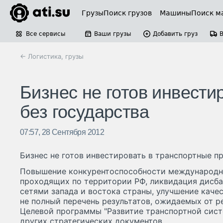
Грузы
Поиск грузов
Машины
Поиск м
Все сервисы
Ваши грузы
Добавить груз
← Логистика, грузы
Бизнес не готов инвести
без государства
07:57, 28 Сентября 2012
Бизнес не готов инвестировать в транспортные п
Повышение конкурентоспособности международн
проходящих по территории РФ, ликвидация дисб
сетями запада и востока страны, улучшение качес
не полный перечень результатов, ожидаемых от 
Целевой программы "Развитие транспортной сист
других стратегических документов.