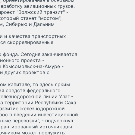
, ориентированная в основном
реработку авиационных грузов.
роект "Волжский транзит" -
который станет "мостом",
м, Сибирью и Дальним
и и качества транспортных
ются скоррелированные
 фонда. Сегодня заканчивается
ионного проекта -
е Комсомольск-на-Амуре -
и других проектов с
ном капитале, то здесь ярким
ия средств федерального
елезнодорожной линии Улаг -
а территории Республики Саха.
развитие железнодорожной
рос о введении инвестиционной
ные перевозки", - подчеркнул
арантированный источник для
точником может послужить