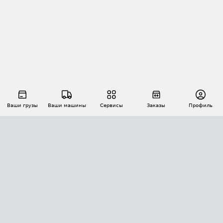
Ваши грузы
Ваши машины
Сервисы
Заказы
Профиль
АВТОМАТИЗАЦИЯ ПЕРЕВОЗОК
Площадки
Заказы
Торги
Тендеры
АТИ-Доки
GPS-мониторинг
АТИ Мессенджер
Цепочки грузов
API ATI.SU
ПОЛЕЗНОЕ