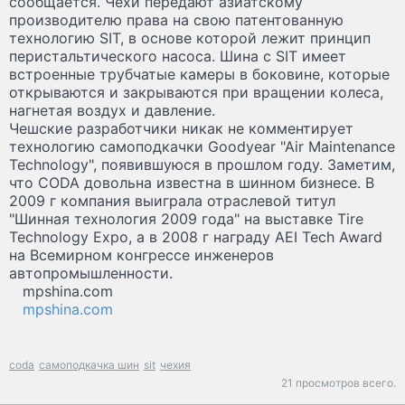
сообщается. Чехи передают азиатскому
производителю права на свою патентованную
технологию SIT, в основе которой лежит принцип
перистальтического насоса. Шина с SIT имеет
встроенные трубчатые камеры в боковине, которые
открываются и закрываются при вращении колеса,
нагнетая воздух и давление.
Чешские разработчики никак не комментирует
технологию самоподкачки Goodyear "Air Maintenance
Technology", появившуюся в прошлом году. Заметим,
что CODA довольна известна в шинном бизнесе. В
2009 г компания выиграла отраслевой титул
"Шинная технология 2009 года" на выставке Tire
Technology Expo, а в 2008 г награду AEI Tech Award
на Всемирном конгрессе инженеров
автопромышленности.
mpshina.com
mpshina.com
coda
самоподкачка шин
sit
чехия
21 просмотров всего.