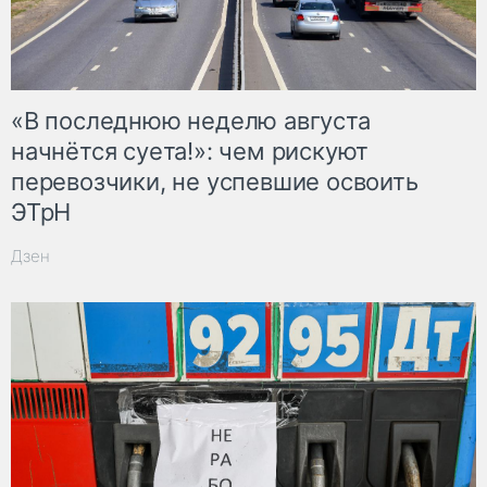
«В последнюю неделю августа
начнётся суета!»: чем рискуют
перевозчики, не успевшие освоить
ЭТрН
Дзен