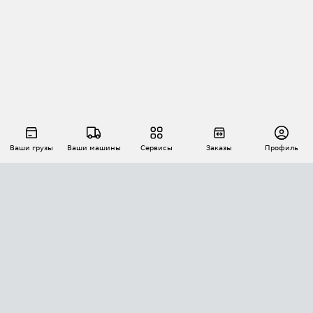
Ваши грузы
Ваши машины
Сервисы
Заказы
Профиль
АВТОМАТИЗАЦИЯ ПЕРЕВОЗОК
Площадки
Заказы
Торги
Тендеры
АТИ-Доки
GPS-мониторинг
АТИ Мессенджер
Цепочки грузов
API ATI.SU
ПОЛЕЗНОЕ