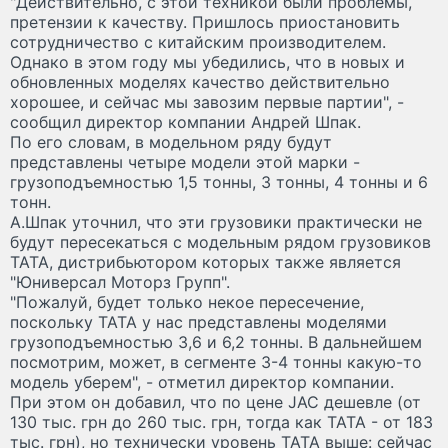
"Действительно, с этой техникой были проблемы,
претензии к качеству. Пришлось приостановить
сотрудничество с китайским производителем.
Однако в этом году мы убедились, что в новых и
обновленных моделях качество действительно
хорошее, и сейчас мы завозим первые партии", -
сообщил директор компании Андрей Шпак.
По его словам, в модельном ряду будут
представлены четыре модели этой марки -
грузоподъемностью 1,5 тонны, 3 тонны, 4 тонны и 6
тонн.
А.Шпак уточнил, что эти грузовики практически не
будут пересекаться с модельным рядом грузовиков
ТАТА, дистрибьютором которых также является
"Юниверсал Моторз Групп".
"Пожалуй, будет только некое пересечение,
поскольку ТАТА у нас представлены моделями
грузоподъемностью 3,6 и 6,2 тонны. В дальнейшем
посмотрим, может, в сегменте 3-4 тонны какую-то
модель уберем", - отметил директор компании.
При этом он добавил, что по цене JAC дешевле (от
130 тыс. грн до 260 тыс. грн, тогда как ТАТА - от 183
тыс. грн), но технически уровень ТАТА выше: сейчас