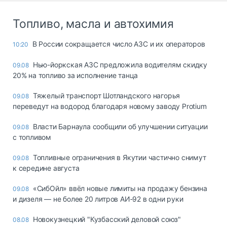
Топливо, масла и автохимия
В России сокращается число АЗС и их операторов
10:20
Нью-йоркская АЗС предложила водителям скидку
09.08
20% на топливо за исполнение танца
Тяжелый транспорт Шотландского нагорья
09.08
переведут на водород благодаря новому заводу Protium
Власти Барнаула сообщили об улучшении ситуации
09.08
с топливом
Топливные ограничения в Якутии частично снимут
09.08
к середине августа
«СибОйл» ввёл новые лимиты на продажу бензина
09.08
и дизеля — не более 20 литров АИ‑92 в одни руки
Новокузнецкий "Кузбасский деловой союз"
08.08