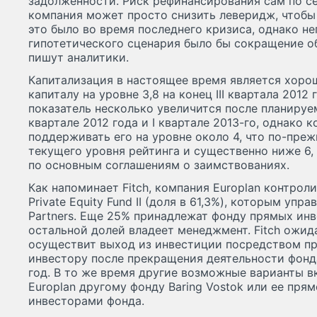
задолженности. Риск рефинансирования сам по се
компания может просто снизить леверидж, чтобы
это было во время последнего кризиса, однако н
гипотетического сценария было бы сокращение о
пишут аналитики.
Капитализация в настоящее время является хоро
капиталу на уровне 3,8 на конец III квартала 2012 
показатель несколько увеличится после планируе
квартале 2012 года и I квартале 2013-го, однако 
поддерживать его на уровне около 4, что по-пре
текущего уровня рейтинга и существенно ниже 6
по основным соглашениям о заимствованиях.
Как напоминает Fitch, компания Europlan контрол
Private Equity Fund II (доля в 61,3%), которым упра
Partners. Еще 25% принадлежат фонду прямых инвес
остальной долей владеет менеджмент. Fitch ожидае
осуществит выход из инвестиции посредством п
инвестору после прекращения деятельности фонда
год. В то же время другие возможные варианты 
Europlan другому фонду Baring Vostok или ее пр
инвесторами фонда.