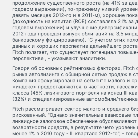
продолжение существенного роста (на 41% за дев
годовом выражении), по-прежнему низкий уровень
девять месяцев 2012-го и в 2011-м), хорошие пок
(доходность на капитал (ROE) составляла 21% за 
годовом выражении) и улучшение диверсификации
2012 года проведен выпуск облигаций на 3,5 млрд
банковскому фондированию). "С учетом этих пол
данных и хороших перспектив дальнейшего роста 
Fitch полагает, что существует потенциал повыш
перспективе", - указывают аналитики.
Говоря об основных рейтинговых факторах, Fitch о
рынка автолизинга с обширной сетью продаж в ст
Компания сфокусирована на сегменте малого и сре
<индекс> предоставляются, в частности, пассаж
класса (45% лизингового портфеля на конец III ква
(32%) и специализированные автомобили/техника 
Fitch рассматривает сектор малого и среднего би
рискованный. "Однако значительные авансовые пл
ликвидное залоговое обеспечение обуславливают
возвратности средств, в результате чего уровень
менее 1% в 2010 году - III квартале 2012-го", - гов