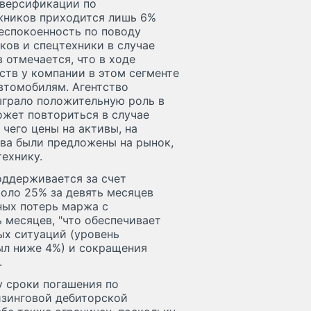
иверсификации по
жников приходится лишь 6%
еспокоенность по поводу
ков и спецтехники в случае
отмечается, что в ходе
ств у компании в этом сегменте
втомобилям. Агентство
сыграло положительную роль в
ожет повториться в случае
 чего цены на активы, на
ва были предложены на рынок,
технику.
оддерживается за счет
коло 25% за девять месяцев
ных потерь маржа с
 месяцев, "что обеспечивает
ых ситуаций (уровень
ыл ниже 4%) и сокращения
.
у сроки погашения по
изинговой дебиторской