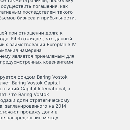
бе также ограничен, поскольку
 осуществить погашения, как
егативным последствием такого
бъемов бизнеса и прибыльности,
шей при отношении долга к
года. Fitch ожидает, что данный
мых заимствований Europlan в IV
компания намерена
жнему является приемлемым для
, предусмотренных ковенантами
ируется фондом Baring Vostok
вляет Baring Vostok Capital
тиций Capital International, а
т, что Baring Vostok
родажи доли стратегическому
, запланированного на 2014
включают продажу доли в
ямое распределение между