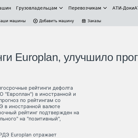
ашин
Грузовладельцам
Перевозчикам
АТИ-Доки
А
Ваши машины
Добавить машину
Заказы
нги Europlan, улучшило про
олгосрочные рейтинги дефолта
О "Европлан") в иностранной и
прогноз по рейтингам со
ДЭ в иностранной валюте
рочный рейтинг подтвержден на
льного" на "позитивный",
 РДЭ Europlan отражает