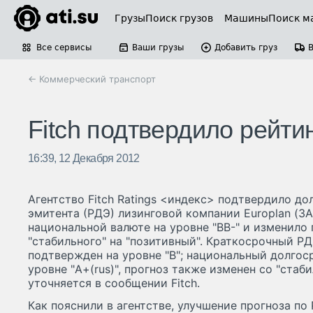
Грузы
Поиск грузов
Машины
Поиск м
Все сервисы
Ваши грузы
Добавить груз
← Коммерческий транспорт
Fitch подтвердило рейти
16:39, 12 Декабря 2012
Агентство Fitch Ratings <индекс> подтвердило д
эмитента (РДЭ) лизинговой компании Europlan (ЗА
национальной валюте на уровне "BB-" и изменило 
"стабильного" на "позитивный". Краткосрочный Р
подтвержден на уровне "B"; национальный долгос
уровне "A+(rus)", прогноз также изменен со "стаби
уточняется в сообщении Fitch.
Как пояснили в агентстве, улучшение прогноза по