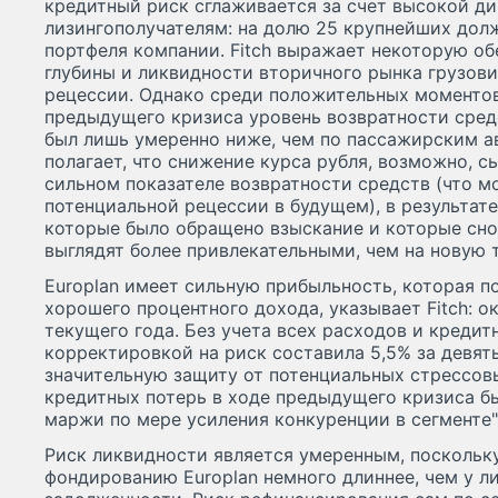
кредитный риск сглаживается за счет высокой д
лизингополучателям: на долю 25 крупнейших дол
портфеля компании. Fitch выражает некоторую об
глубины и ликвидности вторичного рынка грузови
рецессии. Однако среди положительных моментов 
предыдущего кризиса уровень возвратности сред
был лишь умеренно ниже, чем по пассажирским а
полагает, что снижение курса рубля, возможно, 
сильном показателе возвратности средств (что м
потенциальной рецессии в будущем), в результате
которые было обращено взыскание и которые сно
выглядят более привлекательными, чем на новую 
Europlan имеет сильную прибыльность, которая п
хорошего процентного дохода, указывает Fitch: о
текущего года. Без учета всех расходов и кредит
корректировкой на риск составила 5,5% за девять
значительную защиту от потенциальных стрессов
кредитных потерь в ходе предыдущего кризиса б
маржи по мере усиления конкуренции в сегменте"
Риск ликвидности является умеренным, поскольк
фондированию Europlan немного длиннее, чем у л