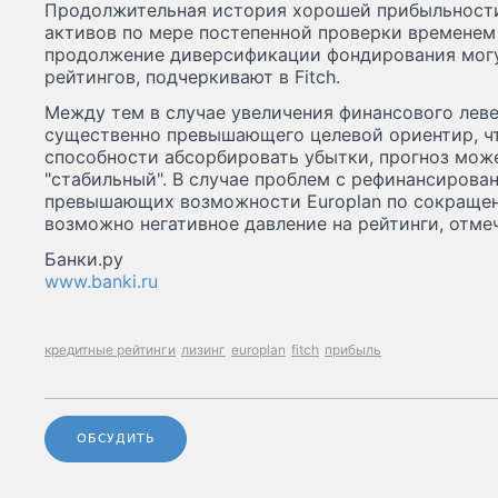
Продолжительная история хорошей прибыльности
активов по мере постепенной проверки временем
продолжение диверсификации фондирования мог
рейтингов, подчеркивают в Fitch.
Между тем в случае увеличения финансового лев
существенно превышающего целевой ориентир, чт
способности абсорбировать убытки, прогноз мож
"стабильный". В случае проблем с рефинансирова
превышающих возможности Europlan по сокраще
возможно негативное давление на рейтинги, отме
Банки.ру
www.banki.ru
кредитные рейтинги
лизинг
europlan
fitch
прибыль
ОБСУДИТЬ