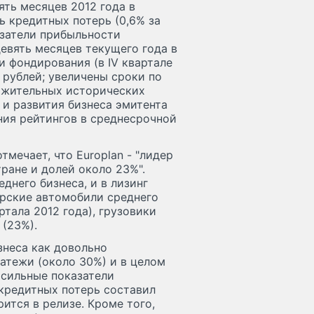
ять месяцев 2012 года в
 кредитных потерь (0,6% за
азатели прибыльности
девять месяцев текущего года в
 фондирования (в IV квартале
 рублей; увеличены сроки по
ожительных исторических
и развития бизнеса эмитента
ения рейтингов в среднесрочной
тмечает, что Europlan - "лидер
ране и долей около 23%".
днего бизнеса, и в лизинг
ирские автомобили среднего
ртала 2012 года), грузовики
(23%).
знеса как довольно
атежи (около 30%) и в целом
 сильные показатели
 кредитных потерь составил
орится в релизе. Кроме того,