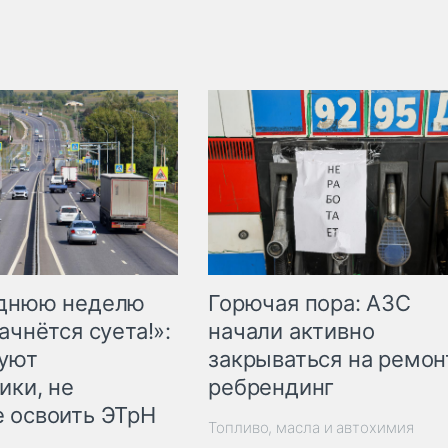
Горючая пора: АЗС
еднюю неделю
начали активно
ачнётся суета!»:
закрываться на ремон
куют
ребрендинг
ики, не
 освоить ЭТрН
Топливо, масла и автохимия