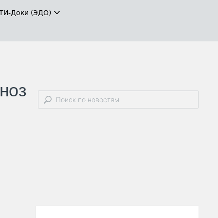
ТИ-Доки (ЭДО)
гноз