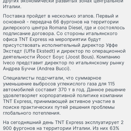
других экономически развитых зонах центральной
Италии.
Поставка пройдет в несколько этапов. Первый и
основной - передача 66 фургонов на территории
дилерского центра Romana Diesel, где и состоялось
подписание договора. Со стороны итальянского
офиса TNT Express на мероприятии будут
присутствовать исполнительный директор Уффе
Экстедт (Uffe Ekstedt) и директор по операционной
деятельности Йоост Боус (Joost Bous). Компанию
Iveco представит директор по итальянскому рынку
Андреа Буччи (Andrea Bucci).
Специалисты подсчитали, что суммарное
уменьшение выбросов углекислого газа для 115
автомобилей составит 370 т в год. Данное решение
удовлетворяет корпоративной политике компании
TNT Express, принимающей активное участие в
поиске практических путей решения проблемы
глобального потепления.
На сегодняшний день TNT Express эксплуатирует 2
900 фургонов на территории Италии. Из них 63%