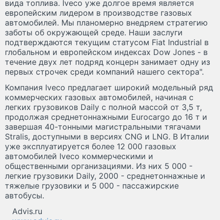
вида топлива. Iveco уже долгое время является
европейским лидером в производстве газовых
автомобилей. Мы планомерно внедряем стратегию
заботы об окружающей среде. Наши заслуги
подтверждаются текущим статусом Fiat Industrial в
глобальном и европейском индексах Dow Jones - в
течение двух лет подряд концерн занимает одну из
первых строчек среди компаний нашего сектора".
Компания Iveco предлагает широкий модельный ряд
коммерческих газовых автомобилей, начиная с
легких грузовиков Daily с полной массой от 3,5 т,
продолжая среднетоннажными Eurocargo до 16 т и
завершая 40-тонными магистральными тягачами
Stralis, доступными в версиях CNG и LNG. В Италии
уже эксплуатируется более 12 000 газовых
автомобилей Iveco коммерческими и
общественными организациями. Из них 5 000 -
легкие грузовики Daily, 2000 - среднетоннажные и
тяжелые грузовики и 5 000 - пассажирские
автобусы.
Advis.ru