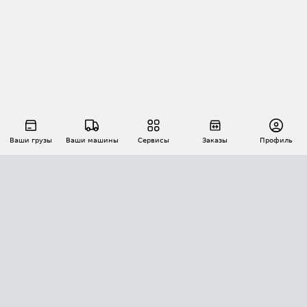
Ваши грузы
Ваши машины
Сервисы
Заказы
Профиль
АВТОМАТИЗАЦИЯ ПЕРЕВОЗОК
Площадки
Заказы
Торги
Тендеры
АТИ-Доки
GPS-мониторинг
АТИ Мессенджер
Цепочки грузов
API ATI.SU
ПОЛЕЗНОЕ