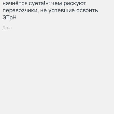
начнётся суета!»: чем рискуют
перевозчики, не успевшие освоить
ЭТрН
Дзен