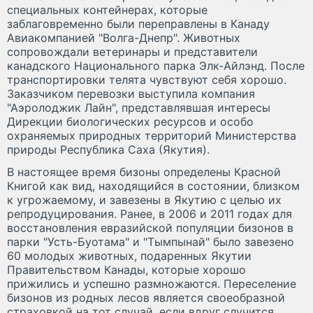
специальных контейнерах, которые
заблаговременно были переправлены в Канаду
Авиакомпанией "Волга-Днепр". Животных
сопровождали ветеринары и представители
канадского Национального парка Элк-Айлэнд. После
транспортировки телята чувствуют себя хорошо.
Заказчиком перевозки выступила компания
"Аэролоджик Лайн", представлявшая интересы
Дирекции биологических ресурсов и особо
охраняемых природных территорий Министерства
природы Республика Саха (Якутия).
В настоящее время бизоны определены Красной
Книгой как вид, находящийся в состоянии, близком
к угрожаемому, и завезены в Якутию с целью их
репродуцирования. Ранее, в 2006 и 2011 годах для
восстановления евразийской популяции бизонов в
парки "Усть-Буотама" и "Тымпынай" было завезено
60 молодых животных, подаренных Якутии
Правительством Канады, которые хорошо
прижились и успешно размножаются. Переселение
бизонов из родных лесов является своеобразной
страховкой на тот случай, если вдруг случится