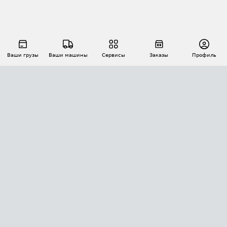
Ваши грузы
Ваши машины
Сервисы
Заказы
Профиль
АВТОМАТИЗАЦИЯ ПЕРЕВОЗОК
Площадки
Заказы
Торги
Тендеры
АТИ-Доки
GPS-мониторинг
АТИ Мессенджер
Цепочки грузов
API ATI.SU
ПОЛЕЗНОЕ
Расчет расстояний
БЕЗОПАСНОСТЬ
Академия ATI.SU
ATI.SU о безопасности
Звезды ATI.SU на вашем сайте
КОНТАКТЫ И ТАРИФЫ