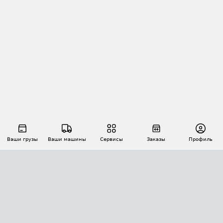
Ваши грузы
Ваши машины
Сервисы
Заказы
Профиль
АВТОМАТИЗАЦИЯ ПЕРЕВОЗОК
Площадки
Заказы
Торги
Тендеры
АТИ-Доки