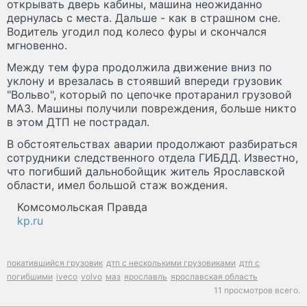
открывать дверь кабины, машина неожиданно
дернулась с места. Дальше - как в страшном сне.
Водитель угодил под колесо фуры и скончался
мгновенно.
Между тем фура продолжила движение вниз по
уклону и врезалась в стоявший впереди грузовик
"Вольво", который по цепочке протаранил грузовой
МАЗ. Машины получили повреждения, больше никто
в этом ДТП не пострадал.
В обстоятельствах аварии продолжают разбираться
сотрудники следственного отдела ГИБДД. Известно,
что погибший дальнобойщик житель Ярославской
области, имел большой стаж вождения.
Комсомольская Правда
kp.ru
покатившийся грузовик
дтп с несколькими грузовиками
дтп с
погибшими
iveco
volvo
маз
ярославль
ярославская область
11 просмотров всего.