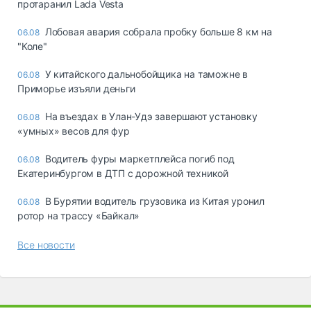
протаранил Lada Vesta
Лобовая авария собрала пробку больше 8 км на
06.08
"Коле"
У китайского дальнобойщика на таможне в
06.08
Приморье изъяли деньги
Ha въeздax в Улaн-Удэ зaвepшaют ycтaнoвкy
06.08
«yмныx» вecoв для фyp
Водитель фуры маркетплейса погиб под
06.08
Екатеринбургом в ДТП с дорожной техникой
В Бурятии водитель грузовика из Китая уронил
06.08
ротор на трассу «Байкал»
Все новости