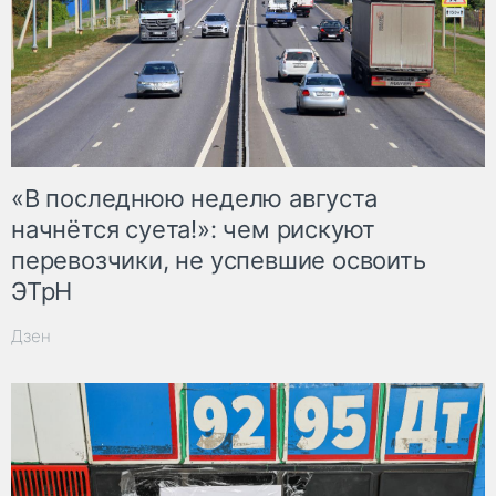
«В последнюю неделю августа
начнётся суета!»: чем рискуют
перевозчики, не успевшие освоить
ЭТрН
Дзен