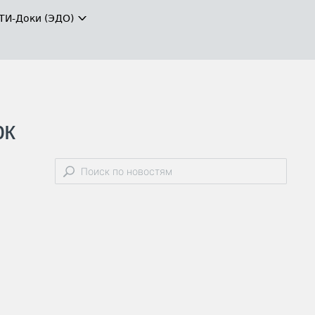
ТИ-Доки (ЭДО)
рк