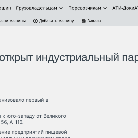
ашин
Грузовладельцам
Перевозчикам
АТИ-Доки
А
Ваши машины
Добавить машину
Заказы
 открыт индустриальный па
анизовало первый в
 к юго-западу от Великого
6, А-116.
ение предприятий пищевой