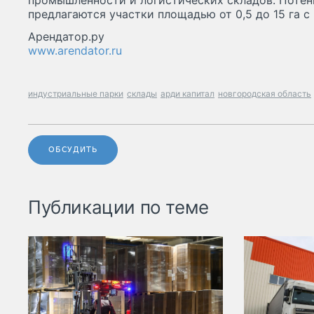
промышленности и логистических складов. Поте
предлагаются участки площадью от 0,5 до 15 га 
Арендатор.ру
www.arendator.ru
индустриальные парки
склады
арди капитал
новгородская область
ОБСУДИТЬ
Публикации по теме