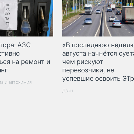
пора: АЗС
«В последнюю недел
ктивно
августа начнётся суета
ься на ремонт и
чем рискуют
инг
перевозчики, не
успевшие освоить ЭТ
ла и автохимия
Дзен