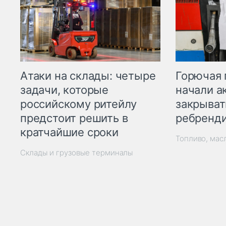
Горючая 
Атаки на склады: четыре
начали а
задачи, которые
закрыват
российскому ритейлу
ребренд
предстоит решить в
кратчайшие сроки
Топливо, мас
Склады и грузовые терминалы