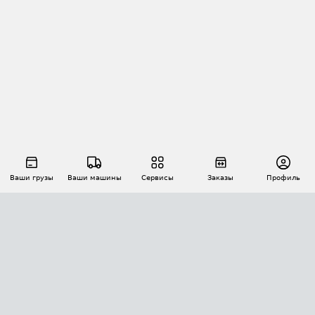
Ваши грузы
Ваши машины
Сервисы
Заказы
Профиль
АВТОМАТИЗАЦИЯ ПЕРЕВОЗОК
Площадки
Заказы
Торги
Тендеры
АТИ-Доки
GPS-мониторинг
АТИ Мессенджер
Цепочки грузов
API ATI.SU