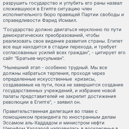
разрушить государство и углубить его раны назвал
сложившуюся в Египте ситуацию член
исполнительного бюро правящей Партии свободы и
справедливости Фарид Исмаил.
"Государство должно двигаться неуклонно по пути
демократических преобразований, чтобы
реализовать свое видение развития страны. Египет
все еще находится в стадии перехода, и требует
согласованных усилий всех граждан", - цитирует его
сайт "Братьев-мусульман".
"Нынешний этап - особенно трудный. Мы все
должны набраться терпения, проходя через
определенные искусственные кризисы,
создаваемые на пути, пока не завершится создание
государственных учреждений, и избрание новой
палаты представителей не закрепит достижения
революции в Египте", - заявил он.
Правительственная делегация во главе с
помощником президента по иностранным делам
Эссамом аль-Хаддадом и министром нефти
Шерифом Хаддарой направилась в воскресенье в