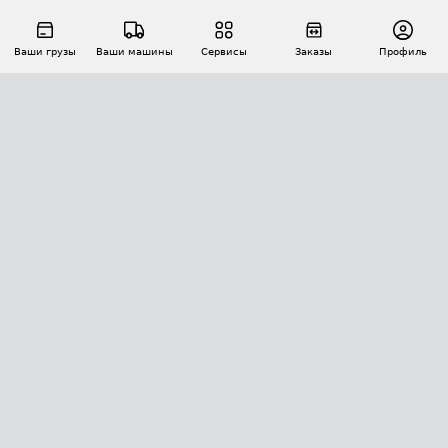
Ваши грузы
Ваши машины
Сервисы
Заказы
Профиль
АВТОМАТИЗАЦИЯ ПЕРЕВОЗОК
Площадки
Заказы
Торги
Тендеры
АТИ-Доки
GPS-мониторинг
АТИ Мессенджер
Цепочки грузов
API ATI.SU
ПОЛЕЗНОЕ
Расчет расстояний
БЕЗОПАСНОСТЬ
Академия ATI.SU
ATI.SU о безопасности
Звезды ATI.SU на вашем сайте
КОНТАКТЫ И ТАРИФЫ
Памятка по проверке контрагентов
Индекс ATI.SU FTL РФ
О системе ATI.SU
Светофор+
Средние ставки
ИНФОРМАЦИЯ
Контактная информация