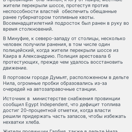
жители перекрыли шоссе, протестуя против
неспособности властей обеспечить обещанные
ранее губернатором топливные квоты.
Восемнадцатилетний подросток был ранен в руку во
время столкновений.
В Mинуфие, к северо-западу от столицы, несколько
человек получили ранения, в том числе один
полицейский, когда жители перекрыли шоссе из
Каира в Александрию. Полиция арестовала 6
протестующих, прежде чем удалось восстановить
движение.
В портовом городе Думьят, расположенном в дельте
Нила, огромные пробки образовались из-за
очередей на автозаправочные станции.
Источник в министерстве снабжения провинции
сообщил Egypt Independent, что дефицит топлива
достиг 20-процентной отметки, когда власти
решили придержать часть запасов, чтобы избежать
нехватки хлеба.
Жители провинции Гарбия, также в дельте Нила,